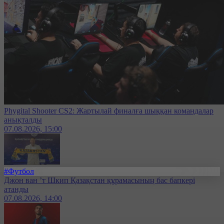
Phygital Shooter CS2: Жартылай финалға шыққан командалар
анықталды
07.08.2026, 15:00
#Футбол
Джон ван ’т Шкип Қазақстан құрамасының бас бапкері
атанды
07.08.2026, 14:00