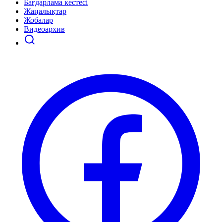
Бағдарлама кестесі
Жаңалықтар
Жобалар
Видеоархив