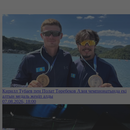
Кирилл Тубаев пен Полат Төребеков Азия чемпионатында екі
алтын медаль жеңіп алды
07.08.2026, 18:00