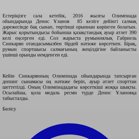
Естеріңізге сала кетейік, 2016 жылғы Олимпиада
ойындарында Денис Ұланов 85 келіге дейінгі салмақ
дәрежесінде бақ сынап, төртінші орыннан көрінген болатын.
Жарыс қорытындысы бойынша қазақстандық ауыр атлет 390
келі еңсерген еді. Сол жарыста румыниялық Габриель
Синкарян отандасымызбен бірдей нәтиже көрсеткен. Бірақ,
румын спортшысы салмағының жеңілдігіне байланысты
үшінші орынды иемденген еді.
Кейін Синкарянның Олимпиада ойындарында тапсырған
допинг сынамасы оң нәтиже беріп, ауыр атлет спорттан
шеттетілді. Оның Олимпиададағы көрсеткіші жоққа шықты.
Осылайша, қола медаль ресми түрде Денис Ұлановқа
табысталды.
Бөлісу