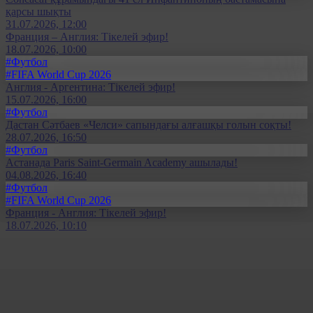
қарсы шықты
31.07.2026, 12:00
Франция – Англия: Тікелей эфир!
18.07.2026, 10:00
#Футбол
#FIFA World Cup 2026
Англия - Аргентина: Тікелей эфир!
15.07.2026, 16:00
#Футбол
Дастан Сәтбаев «Челси» сапындағы алғашқы голын соқты!
28.07.2026, 16:50
#Футбол
Астанада Paris Saint-Germain Academy ашылады!
04.08.2026, 16:40
#Футбол
#FIFA World Cup 2026
Франция - Англия: Тікелей эфир!
18.07.2026, 10:10