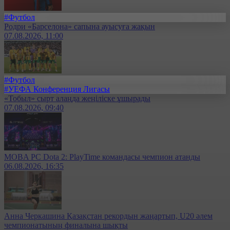
#Футбол
Родри «Барселона» сапына ауысуға жақын
07.08.2026, 11:00
#Футбол
#УЕФА Конференция Лигасы
«Тобыл» сырт алаңда жеңіліске ұшырады
07.08.2026, 09:40
MOBA PC Dota 2: PlayTime командасы чемпион атанды
06.08.2026, 16:35
Анна Черкашина Қазақстан рекордын жаңартып, U20 әлем
чемпионатының финалына шықты