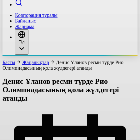
Корпорация туралы
Байланыс
Жарнама
Тіл
Басты
Жаңалықтар
Денис Ұланов ресми түрде Рио
Олимпиадасының қола жүлдегері атанды
Денис Ұланов ресми түрде Рио
Олимпиадасының қола жүлдегері
атанды