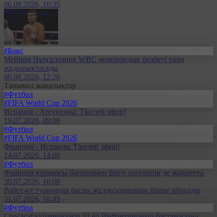
06.08.2026, 16:35
#Бокс
Мейірім Нұрсұлтанов WBC чемпиондық белбеуі үшін
жұдырықтасады
06.08.2026, 12:20
Танымал жаңалықтар
#Футбол
#FIFA World Cup 2026
Испания - Аргентина: Тікелей эфир!
19.07.2026, 09:00
#Футбол
#FIFA World Cup 2026
Франция - Испания: Тікелей эфир!
14.07.2026, 14:00
#Футбол
Франция құрамасы бапкерімен бірге логотипін де жаңартты
30.07.2026, 16:00
Робот-ит турнирдің басты жұлдыздарының біріне айналды
31.07.2026, 16:45
#Футбол
Concacaf құрамындағы 41 ел Инфантиноның бастамасына