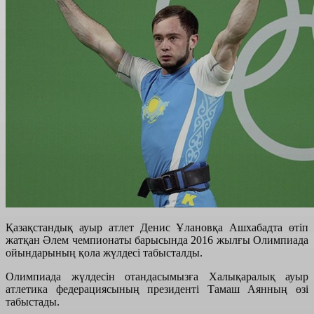
Қазақстандық ауыр атлет Денис Ұлановқа Ашхабадта өтіп
жатқан Әлем чемпионаты барысында 2016 жылғы Олимпиада
ойындарының қола жүлдесі табысталды.
Олимпиада жүлдесін отандасымызға Халықаралық ауыр
атлетика федерациясының президенті Тамаш Аянның өзі
табыстады.