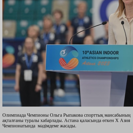
Олимпиада Чемпионы Ольга Рыпакова спорттық мансабының
ақталғаны туралы хабарлады. Астана қаласында өткен Х Азия
Чемпионатында мәдімдеме жасады.