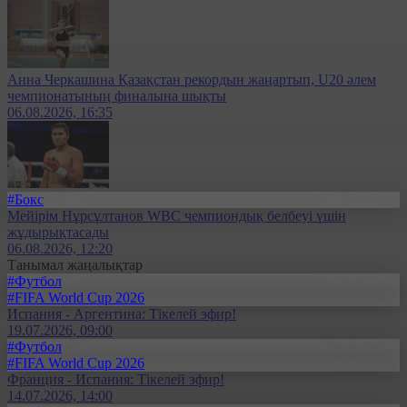
Анна Черкашина Қазақстан рекордын жаңартып, U20 әлем
чемпионатының финалына шықты
06.08.2026, 16:35
#Бокс
Мейірім Нұрсұлтанов WBC чемпиондық белбеуі үшін
жұдырықтасады
06.08.2026, 12:20
Танымал жаңалықтар
#Футбол
#FIFA World Cup 2026
Испания - Аргентина: Тікелей эфир!
19.07.2026, 09:00
#Футбол
#FIFA World Cup 2026
Франция - Испания: Тікелей эфир!
14.07.2026, 14:00