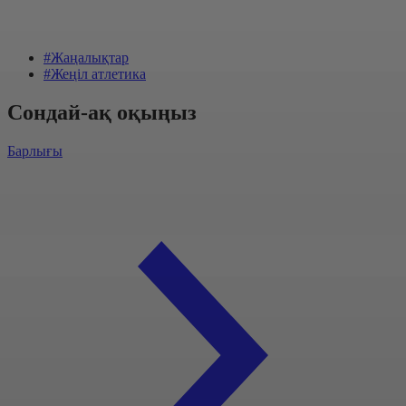
#Жаңалықтар
#Жеңіл атлетика
Сондай-ақ оқыңыз
Барлығы