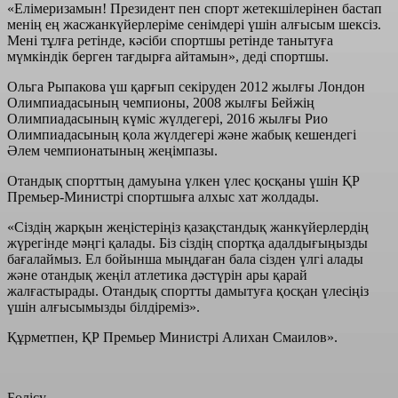
«Елімеризамын! Президент пен спорт жетекшілерінен бастап
менің ең жасжанкүйерлеріме сенімдері үшін алғысым шексіз.
Мені тұлға ретінде, кәсіби спортшы ретінде танытуға
мүмкіндік берген тағдырға айтамын», деді спортшы.
Ольга Рыпакова үш қарғып секіруден 2012 жылғы Лондон
Олимпиадасының чемпионы, 2008 жылғы Бейжің
Олимпиадасының күміс жүлдегері, 2016 жылғы Рио
Олимпиадасының қола жүлдегері және жабық кешендегі
Әлем чемпионатының жеңімпазы.
Отандық спорттың дамуына үлкен үлес қосқаны үшін ҚР
Премьер-Министрі спортшыға алхыс хат жолдады.
«Сіздің жарқын жеңістеріңіз қазақстандық жанкүйерлердің
жүрегінде мәңгі қалады. Біз сіздің спортқа адалдығыңызды
бағалаймыз. Ел бойынша мыңдаған бала сізден үлгі алады
және отандық жеңіл атлетика дәстүрін ары қарай
жалғастырады. Отандық спортты дамытуға қосқан үлесіңіз
үшін алғысымызды білдіреміз».
Құрметпен, ҚР Премьер Министрі Алихан Смаилов».
Бөлісу