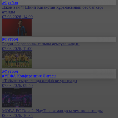
#Футбол
Джон ван ’т Шкип Қазақстан құрамасының бас бапкері
атанды
07.08.2026, 14:00
#Футбол
Родри «Барселона» сапына ауысуға жақын
07.08.2026, 11:00
#Футбол
#УЕФА Конференция Лигасы
«Тобыл» сырт алаңда жеңіліске ұшырады
07.08.2026, 09:40
MOBA PC Dota 2: PlayTime командасы чемпион атанды
06.08.2026, 16:35