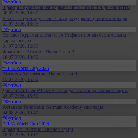
#Футбол
Франция құрамасы бапкерімен бірге логотипін де жаңартты
30.07.2026, 16:00
Робот-ит турнирдің басты жұлдыздарының біріне айналды
31.07.2026, 16:45
#Футбол
Concacaf құрамындағы 41 ел Инфантиноның бастамасына
қарсы шықты
31.07.2026, 12:00
Франция – Англия: Тікелей эфир!
18.07.2026, 10:00
#Футбол
#FIFA World Cup 2026
Англия - Аргентина: Тікелей эфир!
15.07.2026, 16:00
#Футбол
Дастан Сәтбаев «Челси» сапындағы алғашқы голын соқты!
28.07.2026, 16:50
#Футбол
Астанада Paris Saint-Germain Academy ашылады!
04.08.2026, 16:40
#Футбол
#FIFA World Cup 2026
Франция - Англия: Тікелей эфир!
18.07.2026, 10:10