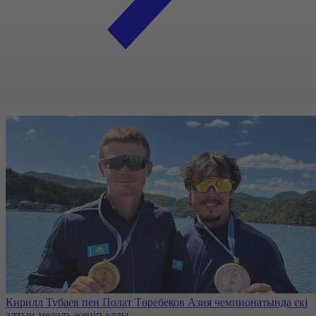
Кирилл Тубаев пен Полат Төребеков Азия чемпионатында екі
алтын медаль жеңіп алды