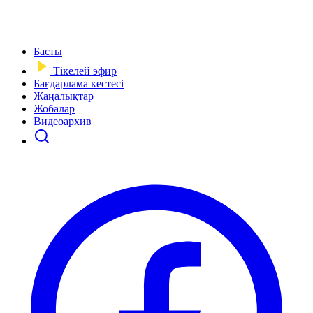
Басты
Тікелей эфир
Бағдарлама кестесі
Жаңалықтар
Жобалар
Видеоархив