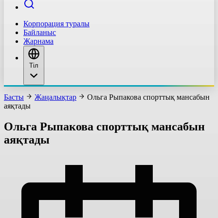
Корпорация туралы
Байланыс
Жарнама
Тіл
Басты
Жаңалықтар
Ольга Рыпакова спорттық мансабын
аяқтады
Ольга Рыпакова спорттық мансабын
аяқтады