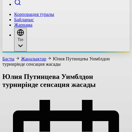
Корпорация туралы
Байланыс
Жарнама
Тіл
Басты
Жаңалықтар
Юлия Путинцева Уимблдон
турнирінде сенсация жасады
Юлия Путинцева Уимблдон
турнирінде сенсация жасады