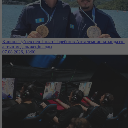
Кирилл Тубаев пен Полат Төребеков Азия чемпионатында екі
алтын медаль жеңіп алды
07.08.2026, 18:00