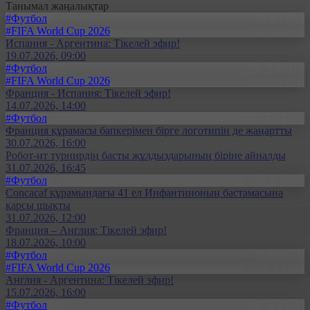
Танымал жаңалықтар
#Футбол
#FIFA World Cup 2026
Испания - Аргентина: Тікелей эфир!
19.07.2026, 09:00
#Футбол
#FIFA World Cup 2026
Франция - Испания: Тікелей эфир!
14.07.2026, 14:00
#Футбол
Франция құрамасы бапкерімен бірге логотипін де жаңартты
30.07.2026, 16:00
Робот-ит турнирдің басты жұлдыздарының біріне айналды
31.07.2026, 16:45
#Футбол
Concacaf құрамындағы 41 ел Инфантиноның бастамасына
қарсы шықты
31.07.2026, 12:00
Франция – Англия: Тікелей эфир!
18.07.2026, 10:00
#Футбол
#FIFA World Cup 2026
Англия - Аргентина: Тікелей эфир!
15.07.2026, 16:00
#Футбол