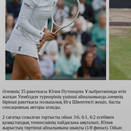
Әлемнің 35-ракеткасы Юлия Путинцева Ұлыбританияда өтіп
жатқан Уимблдон турнирінің үшінші айналымында әлемнің
бірінші ракеткасы польшалық Ига Швентекті жеңіп, басты
сенсацияның авторы атанды.
2 сағатқа созылған тартысты ойын 3:6, 6:1, 6:2 есебімен
қазақстандық теннисшінің пайдасына аяқталып, Юлия
жарыстың төртінші айналымына шықты (1/8 финал). Ойын