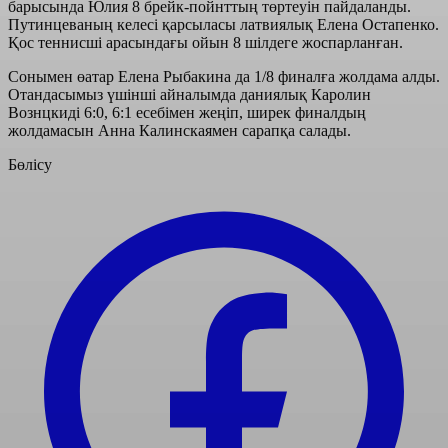
барысында Юлия 8 брейк-пойнттың төртеуін пайдаланды.
Путинцеваның келесі қарсыласы латвиялық Елена Остапенко.
Қос теннисші арасындағы ойын 8 шілдеге жоспарланған.
Сонымен өатар Елена Рыбакина да 1/8 финалға жолдама алды.
Отандасымыз үшінші айналымда даниялық Каролин
Вознцкиді 6:0, 6:1 есебімен жеңіп, ширек финалдың
жолдамасын Анна Калинскаямен сарапқа салады.
Бөлісу