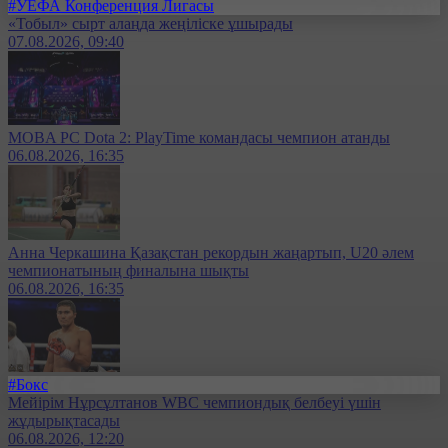
#УЕФА Конференция Лигасы
«Тобыл» сырт алаңда жеңіліске ұшырады
07.08.2026, 09:40
MOBA PC Dota 2: PlayTime командасы чемпион атанды
06.08.2026, 16:35
Анна Черкашина Қазақстан рекордын жаңартып, U20 әлем
чемпионатының финалына шықты
06.08.2026, 16:35
#Бокс
Мейірім Нұрсұлтанов WBC чемпиондық белбеуі үшін
жұдырықтасады
06.08.2026, 12:20