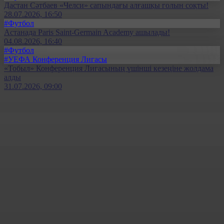
Дастан Сәтбаев «Челси» сапындағы алғашқы голын соқты!
28.07.2026, 16:50
#Футбол
Астанада Paris Saint-Germain Academy ашылады!
04.08.2026, 16:40
#Футбол
#УЕФА Конференция Лигасы
«Тобыл» Конференция Лигасының үшінші кезеңіне жолдама
алды
31.07.2026, 09:00