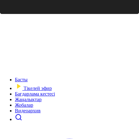
Басты
Тікелей эфир
Бағдарлама кестесі
Жаңалықтар
Жобалар
Видеоархив