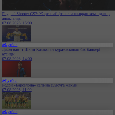
Phygital Shooter CS2: Жартылай финалға шыққан командалар
анықталды
07.08.2026, 15:00
#Футбол
Джон ван ’т Шкип Қазақстан құрамасының бас бапкері
атанды
07.08.2026, 14:00
#Футбол
Родри «Барселона» сапына ауысуға жақын
07.08.2026, 11:00
#Футбол