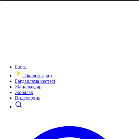
Басты
Тікелей эфир
Бағдарлама кестесі
Жаңалықтар
Жобалар
Видеоархив