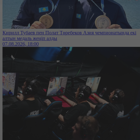
Кирилл Тубаев пен Полат Төребеков Азия чемпионатында екі
алтын медаль жеңіп алды
07.08.2026, 18:00