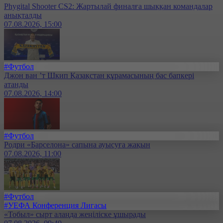
Phygital Shooter CS2: Жартылай финалға шыққан командалар
анықталды
07.08.2026, 15:00
#Футбол
Джон ван ’т Шкип Қазақстан құрамасының бас бапкері
атанды
07.08.2026, 14:00
#Футбол
Родри «Барселона» сапына ауысуға жақын
07.08.2026, 11:00
#Футбол
#УЕФА Конференция Лигасы
«Тобыл» сырт алаңда жеңіліске ұшырады