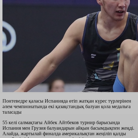
Понтеведре қаласы Испанияда өтіп жатқан күрес түрлерінен
әлем чемпионатында екі қазақстандық балуан қола медальға
таласады
55 келі салмақтағы Айбек Айтбеков турнир барысында
Испания мен Грузия балуандарын айқын басымдықпен жеңді.
Алайда, жартылай финалда америкалықтан жеңіліп қалды