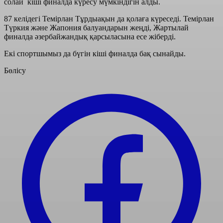
солай кіші финалда күресу мүмкіндігін алды.
87 келідегі Темірлан Тұрдыақын да қолаға күреседі. Темірлан
Түркия және Жапония балуандарын жеңді, Жартылай
финалда әзербайжандық қарсыласына есе жіберді.
Екі спортшымыз да бүгін кіші финалда бақ сынайды.
Бөлісу