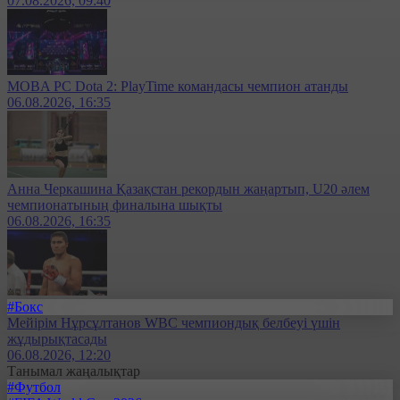
07.08.2026, 09:40
MOBA PC Dota 2: PlayTime командасы чемпион атанды
06.08.2026, 16:35
Анна Черкашина Қазақстан рекордын жаңартып, U20 әлем
чемпионатының финалына шықты
06.08.2026, 16:35
#Бокс
Мейірім Нұрсұлтанов WBC чемпиондық белбеуі үшін
жұдырықтасады
06.08.2026, 12:20
Танымал жаңалықтар
#Футбол