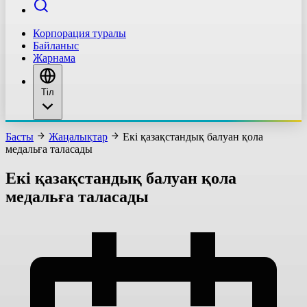
Корпорация туралы
Байланыс
Жарнама
Тіл
Басты
Жаңалықтар
Екі қазақстандық балуан қола
медальға таласады
Екі қазақстандық балуан қола
медальға таласады