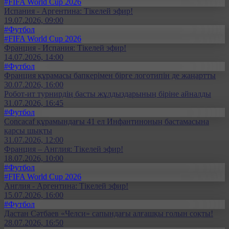
#FIFA World Cup 2026
Испания - Аргентина: Тікелей эфир!
19.07.2026, 09:00
#Футбол
#FIFA World Cup 2026
Франция - Испания: Тікелей эфир!
14.07.2026, 14:00
#Футбол
Франция құрамасы бапкерімен бірге логотипін де жаңартты
30.07.2026, 16:00
Робот-ит турнирдің басты жұлдыздарының біріне айналды
31.07.2026, 16:45
#Футбол
Concacaf құрамындағы 41 ел Инфантиноның бастамасына
қарсы шықты
31.07.2026, 12:00
Франция – Англия: Тікелей эфир!
18.07.2026, 10:00
#Футбол
#FIFA World Cup 2026
Англия - Аргентина: Тікелей эфир!
15.07.2026, 16:00
#Футбол
Дастан Сәтбаев «Челси» сапындағы алғашқы голын соқты!
28.07.2026, 16:50