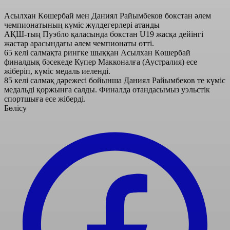
Асылхан Көшербай мен Даниял Райымбеков бокстан әлем
чемпионатының күміс жүлдегерлері атанды
АҚШ-тың Пуэбло қаласында бокстан U19 жасқа дейінгі
жастар арасындағы әлем чемпионаты өтті.
65 келі салмақта рингке шыққан Асылхан Көшербай
финалдық бәсекеде Купер Макконалға (Аустралия) есе
жіберіп, күміс медаль иеленді.
85 келі салмақ дәрежесі бойынша Даниял Райымбеков те күміс
медальді қоржынға салды. Финалда отандасымыз уэльстік
спортшыға есе жіберді.
Бөлісу