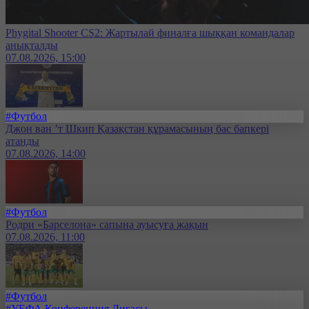
Phygital Shooter CS2: Жартылай финалға шыққан командалар
анықталды
07.08.2026, 15:00
#Футбол
Джон ван ’т Шкип Қазақстан құрамасының бас бапкері
атанды
07.08.2026, 14:00
#Футбол
Родри «Барселона» сапына ауысуға жақын
07.08.2026, 11:00
#Футбол
#УЕФА Конференция Лигасы