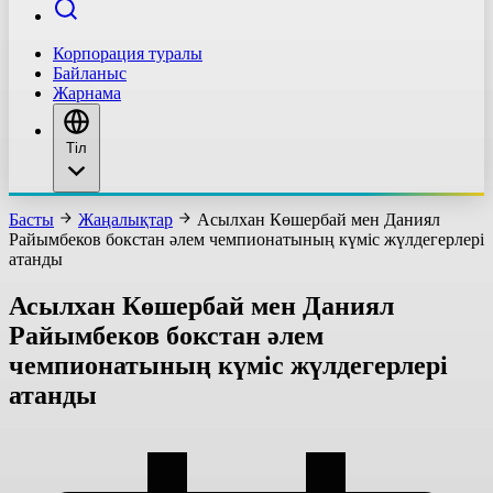
Корпорация туралы
Байланыс
Жарнама
Тіл
Басты
Жаңалықтар
Асылхан Көшербай мен Даниял
Райымбеков бокстан әлем чемпионатының күміс жүлдегерлері
атанды
Асылхан Көшербай мен Даниял
Райымбеков бокстан әлем
чемпионатының күміс жүлдегерлері
атанды