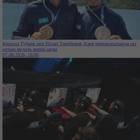
Кирилл Тубаев пен Полат Төребеков Азия чемпионатында екі
алтын медаль жеңіп алды
07.08.2026, 18:00