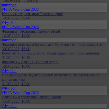
Танымал жаңалықтар
#Футбол
#FIFA World Cup 2026
Испания - Аргентина: Тікелей эфир!
19.07.2026, 09:00
#Футбол
#FIFA World Cup 2026
Франция - Испания: Тікелей эфир!
14.07.2026, 14:00
#Футбол
Франция құрамасы бапкерімен бірге логотипін де жаңартты
30.07.2026, 16:00
Робот-ит турнирдің басты жұлдыздарының біріне айналды
31.07.2026, 16:45
Франция – Англия: Тікелей эфир!
18.07.2026, 10:00
#Футбол
Concacaf құрамындағы 41 ел Инфантиноның бастамасына
қарсы шықты
31.07.2026, 12:00
#Футбол
#FIFA World Cup 2026
Англия - Аргентина: Тікелей эфир!
15.07.2026, 16:00
#Футбол