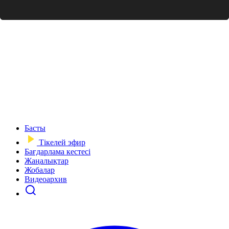
Басты
Тікелей эфир
Бағдарлама кестесі
Жаңалықтар
Жобалар
Видеоархив