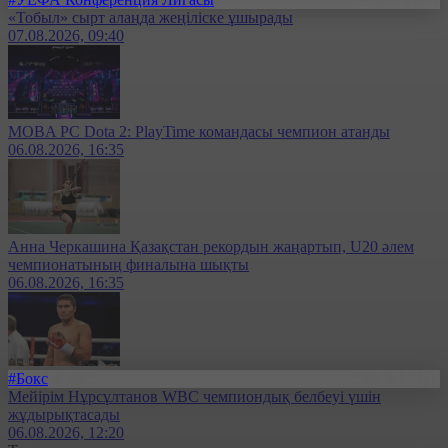
«Тобыл» сырт алаңда жеңіліске ұшырады
07.08.2026, 09:40
MOBA PC Dota 2: PlayTime командасы чемпион атанды
06.08.2026, 16:35
Анна Черкашина Қазақстан рекордын жаңартып, U20 әлем
чемпионатының финалына шықты
06.08.2026, 16:35
#Бокс
Мейірім Нұрсұлтанов WBC чемпиондық белбеуі үшін
жұдырықтасады
06.08.2026, 12:20