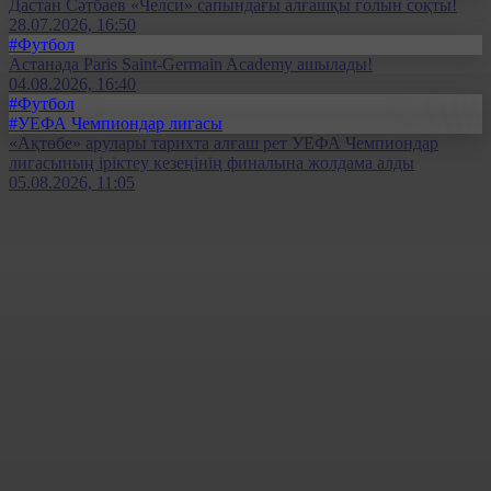
Дастан Сәтбаев «Челси» сапындағы алғашқы голын соқты!
28.07.2026, 16:50
#Футбол
Астанада Paris Saint-Germain Academy ашылады!
04.08.2026, 16:40
#Футбол
#УЕФА Чемпиондар лигасы
«Ақтөбе» арулары тарихта алғаш рет УЕФА Чемпиондар
лигасының іріктеу кезеңінің финалына жолдама алды
05.08.2026, 11:05