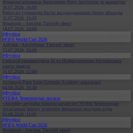
Франция құрамасы бапкерімен бірге логотипін де жаңартты
30.07.2026, 16:00
Робот-ит турнирдің басты жұлдыздарының біріне айналды
31.07.2026, 16:45
Франция – Англия: Тікелей эфир!
18.07.2026, 10:00
#Футбол
#FIFA World Cup 2026
Англия - Аргентина: Тікелей эфир!
15.07.2026, 16:00
#Футбол
Concacaf құрамындағы 41 ел Инфантиноның бастамасына
қарсы шықты
31.07.2026, 12:00
#Футбол
Астанада Paris Saint-Germain Academy ашылады!
04.08.2026, 16:40
#Футбол
#УЕФА Чемпиондар лигасы
«Ақтөбе» арулары тарихта алғаш рет УЕФА Чемпиондар
лигасының іріктеу кезеңінің финалына жолдама алды
05.08.2026, 11:05
#Футбол
#FIFA World Cup 2026
Франция - Англия: Тікелей эфир!