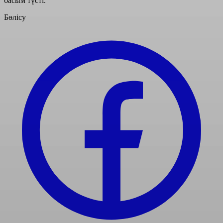
басым түсті.
Бөлісу