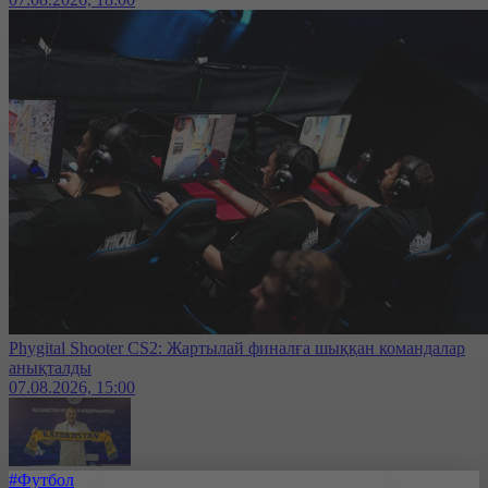
Phygital Shooter CS2: Жартылай финалға шыққан командалар
анықталды
07.08.2026, 15:00
#Футбол