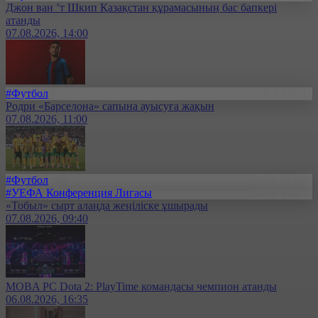
Джон ван ’т Шкип Қазақстан құрамасының бас бапкері
атанды
07.08.2026, 14:00
#Футбол
Родри «Барселона» сапына ауысуға жақын
07.08.2026, 11:00
#Футбол
#УЕФА Конференция Лигасы
«Тобыл» сырт алаңда жеңіліске ұшырады
07.08.2026, 09:40
MOBA PC Dota 2: PlayTime командасы чемпион атанды
06.08.2026, 16:35