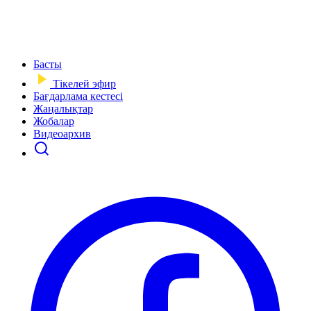
Басты
Тікелей эфир
Бағдарлама кестесі
Жаңалықтар
Жобалар
Видеоархив