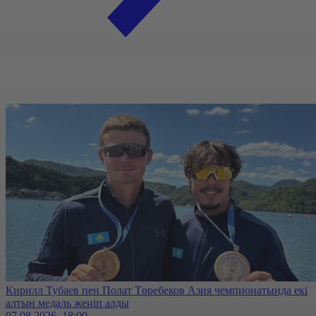
Кирилл Тубаев пен Полат Төребеков Азия чемпионатында екі
алтын медаль жеңіп алды
07.08.2026, 18:00