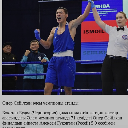
Өнер Сейілхан әлем чемпионы атанды
Бокстан Будва (Черногория) қаласында өтіп жатқан жастар
арасындағы Әлем чемпионатында 71 келідегі Өнер Сейілхан
финалдық айқаста Алексей Гуковтан (Ресей) 5:0 есебімен