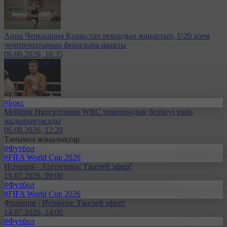
Анна Черкашина Қазақстан рекордын жаңартып, U20 әлем
чемпионатының финалына шықты
06.08.2026, 16:35
#Бокс
Мейірім Нұрсұлтанов WBC чемпиондық белбеуі үшін
жұдырықтасады
06.08.2026, 12:20
Танымал жаңалықтар
#Футбол
#FIFA World Cup 2026
Испания - Аргентина: Тікелей эфир!
19.07.2026, 09:00
#Футбол
#FIFA World Cup 2026
Франция - Испания: Тікелей эфир!
14.07.2026, 14:00
#Футбол