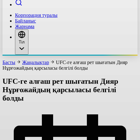
Корпорация туралы
Байланыс
Жарнама
Тіл
Басты
Жаңалықтар
UFC-ге алғаш рет шығатын Дияр
Нұрғожайдың қарсыласы белгілі болды
UFC-ге алғаш рет шығатын Дияр
Нұрғожайдың қарсыласы белгілі
болды