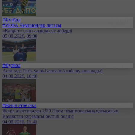
#Футбол
#УЕФА Чемпиондар лигасы
«Қайрат» сырт алаңда есе жіберді
05.08.2026, 09:00
#Футбол
Астанада Paris Saint-Germain Academy ашылады!
04.08.2026, 16:40
#Жеңіл атлетика
Жеңіл атлетикадан U20 Әлем чемпионатына қатысатын
Қазақстан құрамасы белгілі болды
04.08.2026, 15:45