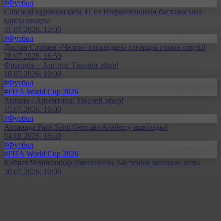
#Футбол
Concacaf құрамындағы 41 ел Инфантиноның бастамасына
қарсы шықты
31.07.2026, 12:00
#Футбол
Дастан Сәтбаев «Челси» сапындағы алғашқы голын соқты!
28.07.2026, 16:50
Франция – Англия: Тікелей эфир!
18.07.2026, 10:00
#Футбол
#FIFA World Cup 2026
Англия - Аргентина: Тікелей эфир!
15.07.2026, 16:00
#Футбол
Астанада Paris Saint-Germain Academy ашылады!
04.08.2026, 16:40
#Футбол
#FIFA World Cup 2026
Қайрат Чемпиондар Лигасының 3-кезеңіне жолдама алды
30.07.2026, 10:00