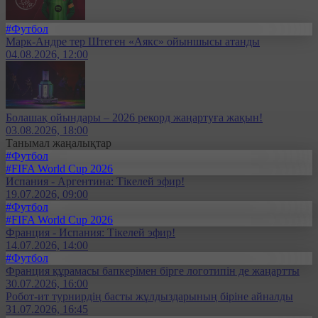
#Футбол
Марк-Андре тер Штеген «Аякс» ойыншысы атанды
04.08.2026, 12:00
Болашақ ойындары – 2026 рекорд жаңартуға жақын!
03.08.2026, 18:00
Танымал жаңалықтар
#Футбол
#FIFA World Cup 2026
Испания - Аргентина: Тікелей эфир!
19.07.2026, 09:00
#Футбол
#FIFA World Cup 2026
Франция - Испания: Тікелей эфир!
14.07.2026, 14:00
#Футбол
Франция құрамасы бапкерімен бірге логотипін де жаңартты
30.07.2026, 16:00
Робот-ит турнирдің басты жұлдыздарының біріне айналды
31.07.2026, 16:45