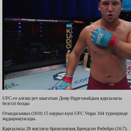
UFC-ге алғаш рет шығатын Дияр Нұрғожайдың қарсыласы
белгілі болды
Отандасымыз (10:0) 15 наурыз күні UFC Vegas 104 турнирінде
жұдырықтасады.
Қарсыласы 28 жастағы бразилиялық Брендсон Рибейро (16:7).