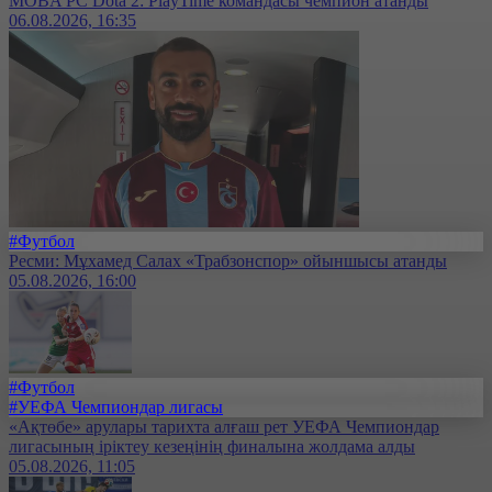
MOBA PC Dota 2: PlayTime командасы чемпион атанды
06.08.2026, 16:35
#Футбол
Ресми: Мұхамед Салах «Трабзонспор» ойыншысы атанды
05.08.2026, 16:00
#Футбол
#УЕФА Чемпиондар лигасы
«Ақтөбе» арулары тарихта алғаш рет УЕФА Чемпиондар
лигасының іріктеу кезеңінің финалына жолдама алды
05.08.2026, 11:05