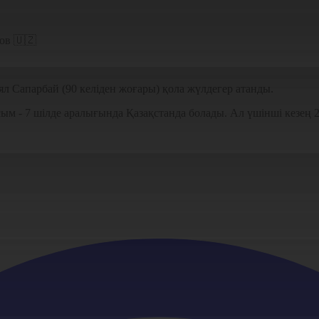
ов 🇺🇿
иял Сапарбай (90 келіден жоғары) қола жүлдегер атанды.
сым - 7 шілде аралығында Қазақстанда болады. Ал үшінші кезең 2