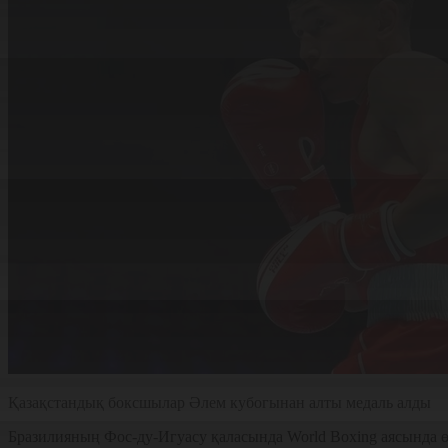
Қазақстандық боксшылар Әлем кубогынан алты медаль алды
Бразилияның Фос-ду-Игуасу қаласында World Boxing аясында 