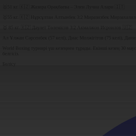
🥇51 кг. 🇰🇿 Жазира Орақбаева – Элен Лучиа Алари 🇮🇹
🥇55 кг. 🇰🇿 Нұрсұлтан Алтынбек 3:2 Миразизбек Мирзахалил
🥇 85 кг. 🇰🇿 Дәулет Төлемісов 3:2 Акмалжон Исроилов 🇺🇿
Ал Ұлжан Сәрсенбек (57 келі), Диас Молжігітов (75 келі), Дан
World Boxing турнирі үш кезеңнен тұрады. Екінші кезең 30 мау
белгісіз.
Бөлісу