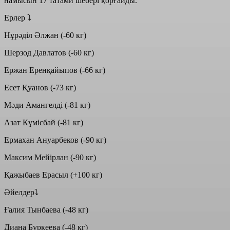
намысын 17 татами шебері қорғайды.
Ерлер ⤵️
Нұрәділ Әлжан (-60 кг)
Шерзод Давлатов (-60 кг)
Ержан Еренқайыпов (-66 кг)
Есет Қуанов (-73 кг)
Мәди Амангелді (-81 кг)
Азат Күмісбай (-81 кг)
Ермахан Ануарбеков (-90 кг)
Максим Мейірлан (-90 кг)
Қажыбаев Ерасыл (+100 кг)
Әйелдер⤵️
Ғалия Тынбаева (-48 кг)
Диана Буркеева (-48 кг)