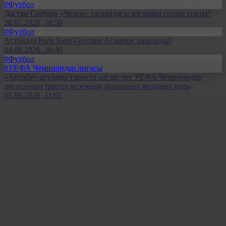
#Футбол
Дастан Сәтбаев «Челси» сапындағы алғашқы голын соқты!
28.07.2026, 16:50
#Футбол
Астанада Paris Saint-Germain Academy ашылады!
04.08.2026, 16:40
#Футбол
#УЕФА Чемпиондар лигасы
«Ақтөбе» арулары тарихта алғаш рет УЕФА Чемпиондар
лигасының іріктеу кезеңінің финалына жолдама алды
05.08.2026, 11:05