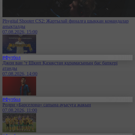
Phygital Shooter CS2: Жартылай финалға шыққан командалар
анықталды
07.08.2026, 15:00
#Футбол
Джон ван ’т Шкип Қазақстан құрамасының бас бапкері
атанды
07.08.2026, 14:00
#Футбол
Родри «Барселона» сапына ауысуға жақын
07.08.2026, 11:00