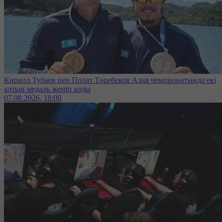
Кирилл Тубаев пен Полат Төребеков Азия чемпионатында екі
алтын медаль жеңіп алды
07.08.2026, 18:00