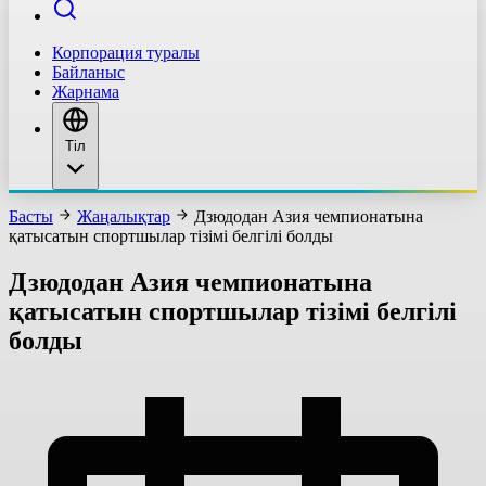
Корпорация туралы
Байланыс
Жарнама
Тіл
Басты
Жаңалықтар
Дзюдодан Азия чемпионатына
қатысатын спортшылар тізімі белгілі болды
Дзюдодан Азия чемпионатына
қатысатын спортшылар тізімі белгілі
болды