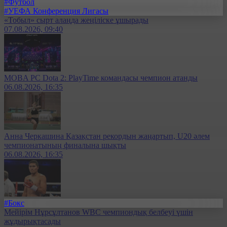
#Футбол
#УЕФА Конференция Лигасы
«Тобыл» сырт алаңда жеңіліске ұшырады
07.08.2026, 09:40
MOBA PC Dota 2: PlayTime командасы чемпион атанды
06.08.2026, 16:35
Анна Черкашина Қазақстан рекордын жаңартып, U20 әлем
чемпионатының финалына шықты
06.08.2026, 16:35
#Бокс
Мейірім Нұрсұлтанов WBC чемпиондық белбеуі үшін
жұдырықтасады