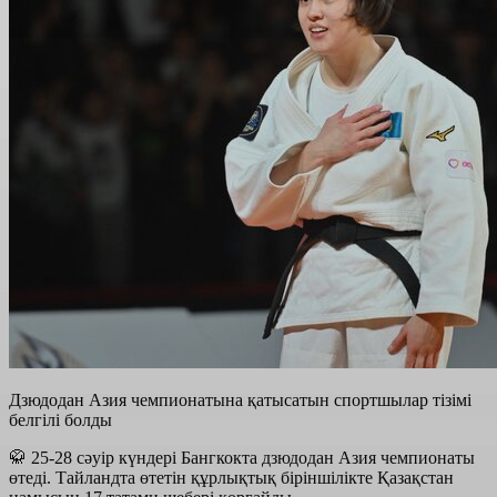
Дзюдодан Азия чемпионатына қатысатын спортшылар тізімі
белгілі болды
🥋 25-28 сәуір күндері Бангкокта дзюдодан Азия чемпионаты
өтеді. Тайландта өтетін құрлықтық біріншілікте Қазақстан