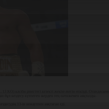
 13 KO) кәсіби рингтегі кезекті жекпе-жегін өткізді. Отандасы
ан бұл кездесу күтпеген жерден тең нәтижемен аяқталды.
здесудің 13-ін нокаутпен аяқтаған еді.