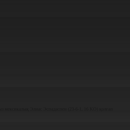
мыз мексикалық Элиас Эспадаспен (23-6-1, 16 KO) қолғап