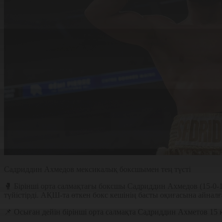
Садриддин Ахмедов мексикалық боксшымен тең түсті
🥊 Бірінші орта салмақтағы боксшы Садриддин Ахмедов (15-0-1,
түйістірді. АҚШ-та өткен бокс кешінің басты оқиғасына айналғ
📌 Осыған дейін бірінші орта салмақта Садриддин Ахметов 15 ке