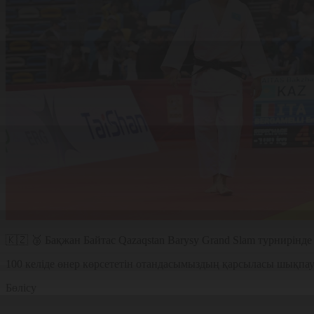
🇰🇿 🥉 Бақжан Байтас Qazaqstan Barysy Grand Slam турнирінде
100 келіде өнер көрсететін отандасымыздың қарсыласы шықпа
Бөлісу