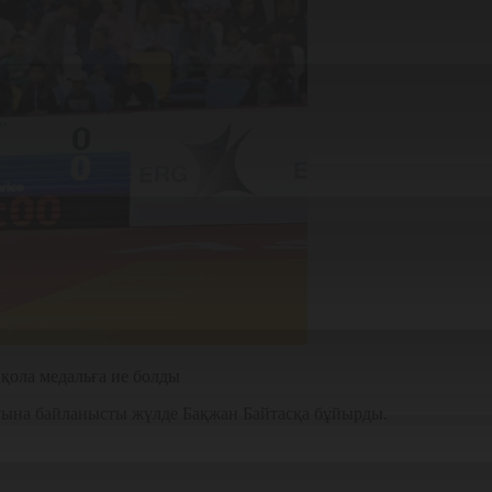
 қола медальға ие болды
уына байланысты жүлде Бақжан Байтасқа бұйырды.