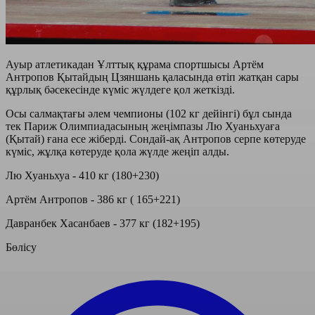
Ауыр атлетикадан Ұлттық құрама спортшысы Артём
Антропов Қытайдың Цзяншань қаласында өтіп жатқан сары
құрлық бәсекесінде күміс жүлдеге қол жеткізді.
Осы салмақтағы әлем чемпионы (102 кг дейінгі) бұл сында
тек Париж Олимпиадасының жеңімпазы Лю Хуаньхуаға
(Қытай) ғана есе жіберді. Сондай-ақ Антропов серпе көтеруде
күміс, жұлқа көтеруде қола жүлде жеңіп алды.
Лю Хуаньхуа - 410 кг (180+230)
Артём Антропов - 386 кг ( 165+221)
Давранбек Хасанбаев - 377 кг (182+195)
Бөлісу