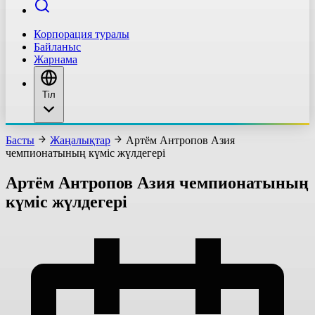
Корпорация туралы
Байланыс
Жарнама
Тіл
Басты
Жаңалықтар
Артём Антропов Азия
чемпионатының күміс жүлдегері
Артём Антропов Азия чемпионатының
күміс жүлдегері