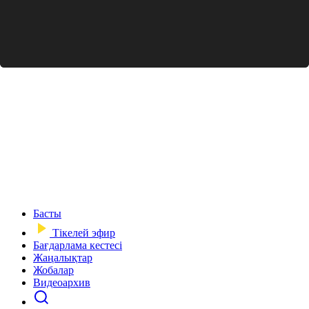
Басты
Тікелей эфир
Бағдарлама кестесі
Жаңалықтар
Жобалар
Видеоархив