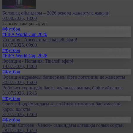
Болашақ ойындары – 2026 рекорд жаңартуға жақын!
03.08.2026, 18:00
Танымал жаңалықтар
#Футбол
#FIFA World Cup 2026
Испания - Аргентина: Тікелей эфир!
19.07.2026, 09:00
#Футбол
#FIFA World Cup 2026
Франция - Испания: Тікелей эфир!
14.07.2026, 14:00
#Футбол
Франция құрамасы бапкерімен бірге логотипін де жаңартты
30.07.2026, 16:00
Робот-ит турнирдің басты жұлдыздарының біріне айналды
31.07.2026, 16:45
#Футбол
Concacaf құрамындағы 41 ел Инфантиноның бастамасына
қарсы шықты
31.07.2026, 12:00
#Футбол
Дастан Сәтбаев «Челси» сапындағы алғашқы голын соқты!
28.07.2026, 16:50