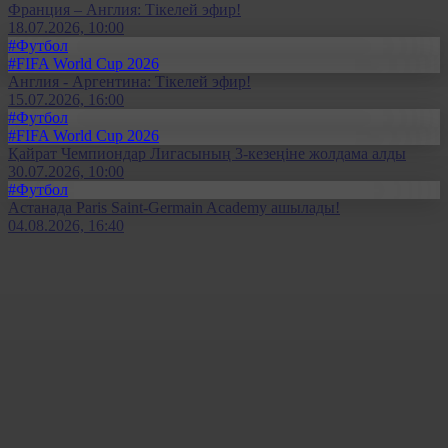
Франция – Англия: Тікелей эфир!
18.07.2026, 10:00
#Футбол
#FIFA World Cup 2026
Англия - Аргентина: Тікелей эфир!
15.07.2026, 16:00
#Футбол
#FIFA World Cup 2026
Қайрат Чемпиондар Лигасының 3-кезеңіне жолдама алды
30.07.2026, 10:00
#Футбол
Астанада Paris Saint-Germain Academy ашылады!
04.08.2026, 16:40