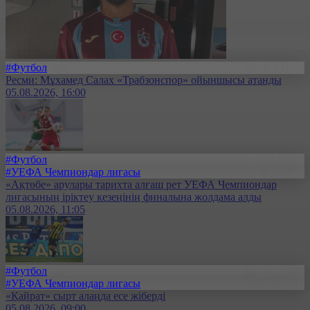
#Футбол
Ресми: Мұхамед Салах «Трабзонспор» ойыншысы атанды
05.08.2026, 16:00
#Футбол
#УЕФА Чемпиондар лигасы
«Ақтөбе» арулары тарихта алғаш рет УЕФА Чемпиондар
лигасының іріктеу кезеңінің финалына жолдама алды
05.08.2026, 11:05
#Футбол
#УЕФА Чемпиондар лигасы
«Қайрат» сырт алаңда есе жіберді
05.08.2026, 09:00