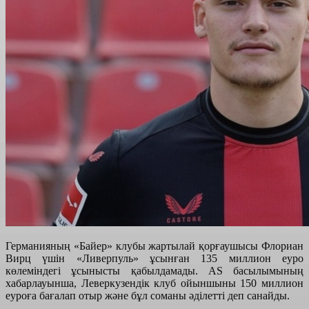
Германияның «Байер» клубы жартылай қорғаушысы Флориан
Вирц үшін «Ливерпуль» ұсынған 135 миллион еуро
көлеміндегі ұсынысты қабылдамады. AS басылымының
хабарлауынша, Леверкузендік клуб ойыншыны 150 миллион
еуроға бағалап отыр және бұл соманы әділетті деп санайды.