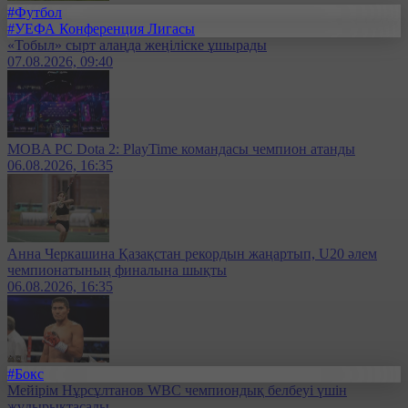
#Футбол
#УЕФА Конференция Лигасы
«Тобыл» сырт алаңда жеңіліске ұшырады
07.08.2026, 09:40
MOBA PC Dota 2: PlayTime командасы чемпион атанды
06.08.2026, 16:35
Анна Черкашина Қазақстан рекордын жаңартып, U20 әлем
чемпионатының финалына шықты
06.08.2026, 16:35
#Бокс
Мейірім Нұрсұлтанов WBC чемпиондық белбеуі үшін
жұдырықтасады