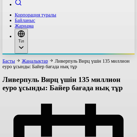
Корпорация туралы
Байланыс
Жарнама
Тіл
Басты
Жаңалықтар
Ливерпуль Вирц үшін 135 миллион
еуро ұсынды: Байер бағада нық тұр
Ливерпуль Вирц үшін 135 миллион
еуро ұсынды: Байер бағада нық тұр