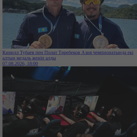
Кирилл Тубаев пен Полат Төребеков Азия чемпионатында екі
алтын медаль жеңіп алды
07.08.2026, 18:00