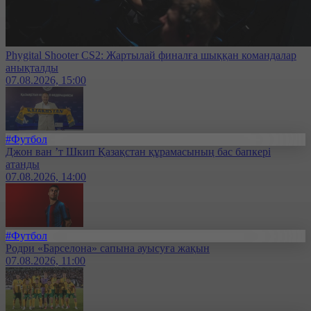
Phygital Shooter CS2: Жартылай финалға шыққан командалар
анықталды
07.08.2026, 15:00
#Футбол
Джон ван ’т Шкип Қазақстан құрамасының бас бапкері
атанды
07.08.2026, 14:00
#Футбол
Родри «Барселона» сапына ауысуға жақын
07.08.2026, 11:00