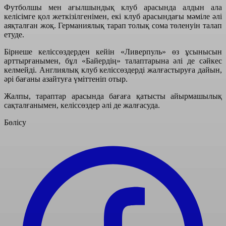
Футболшы мен ағылшындық клуб арасында алдын ала
келісімге қол жеткізілгенімен, екі клуб арасындағы мәміле әлі
аяқталған жоқ. Германиялық тарап толық сома төленуін талап
етуде.
Бірнеше келіссөздерден кейін «Ливерпуль» өз ұсынысын
арттырғанымен, бұл «Байердің» талаптарына әлі де сәйкес
келмейді. Англиялық клуб келіссөздерді жалғастыруға дайын,
әрі бағаны азайтуға үміттеніп отыр.
Жалпы, тараптар арасында бағаға қатысты айырмашылық
сақталғанымен, келіссөздер әлі де жалғасуда.
Бөлісу