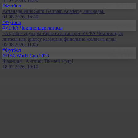
31.07.2026, 12:00
#Футбол
Астанада Paris Saint-Germain Academy ашылады!
04.08.2026, 16:40
#Футбол
#УЕФА Чемпиондар лигасы
«Ақтөбе» арулары тарихта алғаш рет УЕФА Чемпиондар
лигасының іріктеу кезеңінің финалына жолдама алды
05.08.2026, 11:05
#Футбол
#FIFA World Cup 2026
Франция - Англия: Тікелей эфир!
18.07.2026, 10:10