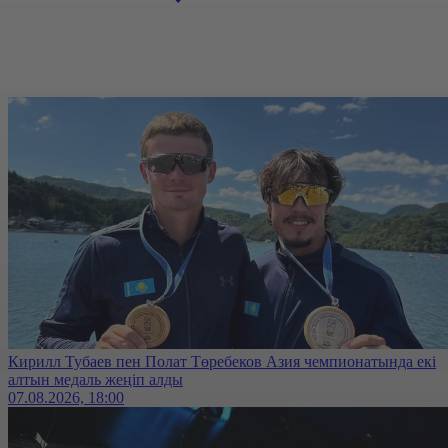
Кирилл Тубаев пен Полат Төребеков Азия чемпионатында екі
алтын медаль жеңіп алды
07.08.2026, 18:00