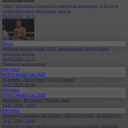
Анна Черкашина Қазақстан рекордын жаңартып, U20 әлем
чемпионатының финалына шықты
06.08.2026, 16:35
#Бокс
Мейірім Нұрсұлтанов WBC чемпиондық белбеуі үшін
жұдырықтасады
06.08.2026, 12:20
Танымал жаңалықтар
#Футбол
#FIFA World Cup 2026
Испания - Аргентина: Тікелей эфир!
19.07.2026, 09:00
#Футбол
#FIFA World Cup 2026
Франция - Испания: Тікелей эфир!
14.07.2026, 14:00
#Футбол
Франция құрамасы бапкерімен бірге логотипін де жаңартты
30.07.2026, 16:00
Робот-ит турнирдің басты жұлдыздарының біріне айналды