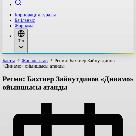
Корпорация туралы
Байланыс
Жарнама
Тіл
Басты
Жаңалықтар
Ресми: Бахтиер Зайнутдинов
«Динамо» ойыншысы атанды
Ресми: Бахтиер Зайнутдинов «Динамо»
ойыншысы атанды