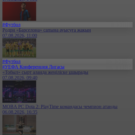
#Футбол
Родри «Барселона» сапына ауысуға жақын
07.08.2026, 11:00
#Футбол
#УЕФА Конференция Лигасы
«Тобыл» сырт алаңда жеңіліске ұшырады
07.08.2026, 09:40
MOBA PC Dota 2: PlayTime командасы чемпион атанды
06.08.2026, 16:35