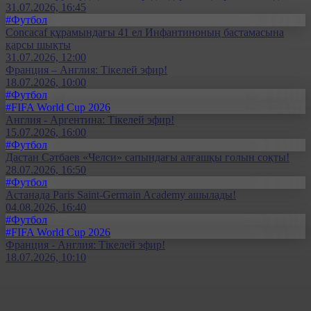
31.07.2026, 16:45
#Футбол
Concacaf құрамындағы 41 ел Инфантиноның бастамасына
қарсы шықты
31.07.2026, 12:00
Франция – Англия: Тікелей эфир!
18.07.2026, 10:00
#Футбол
#FIFA World Cup 2026
Англия - Аргентина: Тікелей эфир!
15.07.2026, 16:00
#Футбол
Дастан Сәтбаев «Челси» сапындағы алғашқы голын соқты!
28.07.2026, 16:50
#Футбол
Астанада Paris Saint-Germain Academy ашылады!
04.08.2026, 16:40
#Футбол
#FIFA World Cup 2026
Франция - Англия: Тікелей эфир!
18.07.2026, 10:10