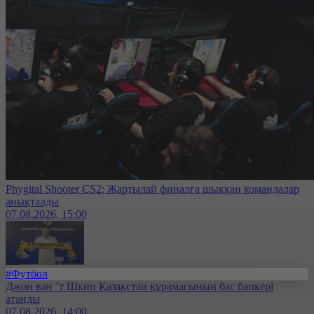
Phygital Shooter CS2: Жартылай финалға шыққан командалар
анықталды
07.08.2026, 15:00
#Футбол
Джон ван ’т Шкип Қазақстан құрамасының бас бапкері
атанды
07.08.2026, 14:00