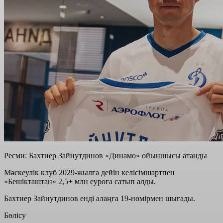
Ресми: Бахтиер Зайнутдинов «Динамо» ойыншысы атанды
Мәскеулік клуб 2029-жылға дейін келісімшартпен
«Бешікташтан» 2,5+ млн еуроға сатып алды.
Бахтиер Зайнутдинов енді алаңға 19-нөмірмен шығады.
Бөлісу