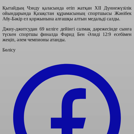
Қытайдың Чэнду қаласында өтіп жатқан XII Дүниежүзілік
ойындарында Қазақстан құрамасының спортшысы Жәнібек
Абу-Бәкір ел қоржынына алғашқы алтын медальді салды.
Джиу-джитсудан 69 келіге дейінгі салмақ дәрежесінде сынға
түскен спортшы финалда Фарид Бен Әлиді 12:9 есебімен
жеңіп, әлем чемпионы атанды.
Бөлісу