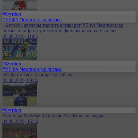
#Футбол
#УЕФА Чемпиондар лигасы
«Ақтөбе» арулары тарихта алғаш рет УЕФА Чемпиондар
лигасының іріктеу кезеңінің финалына жолдама алды
05.08.2026, 11:05
#Футбол
#УЕФА Чемпиондар лигасы
«Қайрат» сырт алаңда есе жіберді
05.08.2026, 09:00
#Футбол
Астанада Paris Saint-Germain Academy ашылады!
04.08.2026, 16:40