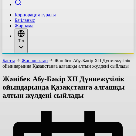
Корпорация туралы
Байланыс
Жарнама
Тіл
Басты
Жаңалықтар
Жәнібек Абу-Бәкір XII Дүниежүзілік
ойындарында Қазақстанға алғашқы алтын жүлдені сыйлады
Жәнібек Абу-Бәкір XII Дүниежүзілік
ойындарында Қазақстанға алғашқы
алтын жүлдені сыйлады