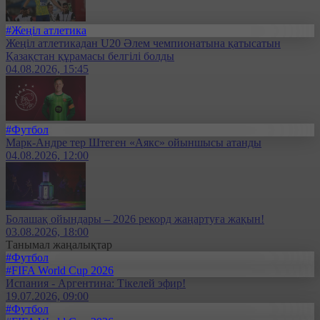
#Жеңіл атлетика
Жеңіл атлетикадан U20 Әлем чемпионатына қатысатын
Қазақстан құрамасы белгілі болды
04.08.2026, 15:45
#Футбол
Марк-Андре тер Штеген «Аякс» ойыншысы атанды
04.08.2026, 12:00
Болашақ ойындары – 2026 рекорд жаңартуға жақын!
03.08.2026, 18:00
Танымал жаңалықтар
#Футбол
#FIFA World Cup 2026
Испания - Аргентина: Тікелей эфир!
19.07.2026, 09:00
#Футбол