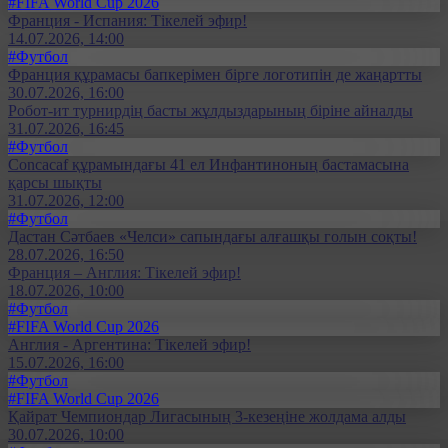
#FIFA World Cup 2026
Франция - Испания: Тікелей эфир!
14.07.2026, 14:00
#Футбол
Франция құрамасы бапкерімен бірге логотипін де жаңартты
30.07.2026, 16:00
Робот-ит турнирдің басты жұлдыздарының біріне айналды
31.07.2026, 16:45
#Футбол
Concacaf құрамындағы 41 ел Инфантиноның бастамасына
қарсы шықты
31.07.2026, 12:00
#Футбол
Дастан Сәтбаев «Челси» сапындағы алғашқы голын соқты!
28.07.2026, 16:50
Франция – Англия: Тікелей эфир!
18.07.2026, 10:00
#Футбол
#FIFA World Cup 2026
Англия - Аргентина: Тікелей эфир!
15.07.2026, 16:00
#Футбол
#FIFA World Cup 2026
Қайрат Чемпиондар Лигасының 3-кезеңіне жолдама алды
30.07.2026, 10:00