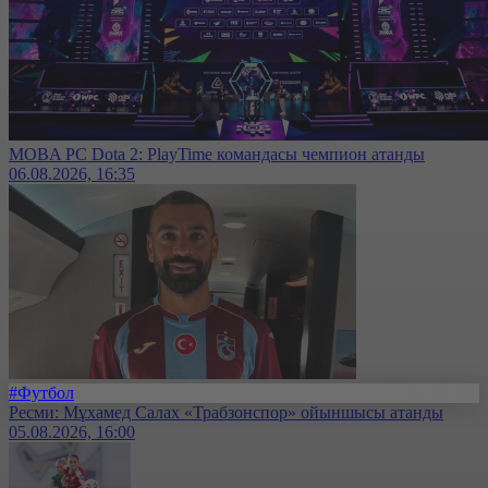
MOBA PC Dota 2: PlayTime командасы чемпион атанды
06.08.2026, 16:35
#Футбол
Ресми: Мұхамед Салах «Трабзонспор» ойыншысы атанды
05.08.2026, 16:00