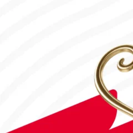
28.07.2026, 16:50
Франция – Англия: Тікелей эфир!
18.07.2026, 10:00
#Футбол
#FIFA World Cup 2026
Англия - Аргентина: Тікелей эфир!
15.07.2026, 16:00
#Футбол
#FIFA World Cup 2026
Қайрат Чемпиондар Лигасының 3-кезеңіне жолдама алды
30.07.2026, 10:00
#Футбол
Астанада Paris Saint-Germain Academy ашылады!
04.08.2026, 16:40