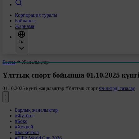
Корпорация туралы
Байланыс
Жарнама
Тіл
Басты
Жаңалықтар
Ұлттық спорт бойынша 01.10.2025 күнг
01.10.2025 күнгі жаңалықтар
#Ұлттық спорт
Фильтрді тазалау
Барлық жаңалықтар
#Футбол
#Бокс
#Хоккей
#Баскетбол
#FIFA World Cup 2026