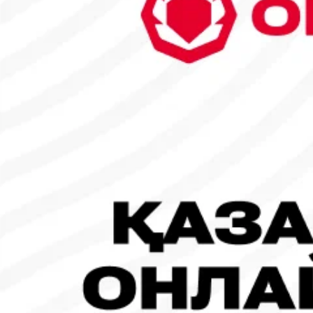
6
7
8
9
10
11
12
13
14
15
16
17
18
19
20
21
22
23
24
25
26
27
28
29
30
31
1
2
Танымал жаңалықтар
#Футбол
#FIFA World Cup 2026
Испания - Аргентина: Тікелей эфир!
19.07.2026, 09:00
#Футбол
#FIFA World Cup 2026
Франция - Испания: Тікелей эфир!
14.07.2026, 14:00
#Футбол
Франция құрамасы бапкерімен бірге логотипін де жаңартты
30.07.2026, 16:00
Робот-ит турнирдің басты жұлдыздарының біріне айналды
31.07.2026, 16:45
#Футбол
Concacaf құрамындағы 41 ел Инфантиноның бастамасына қар
31.07.2026, 12:00
#Футбол
Дастан Сәтбаев «Челси» сапындағы алғашқы голын соқты!