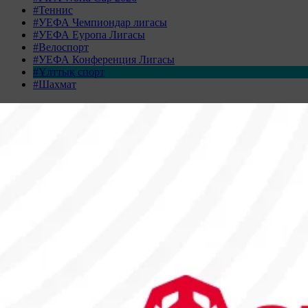
#Теннис
#УЕФА Чемпиондар лигасы
#УЕФА Еуропа Лигасы
#Велоспорт
#УЕФА Конференция Лигасы
#Ұлттық спорт
#Шахмат
Жаңалықтар табылмады
Жаңалықтар мұрағаты
ҚАЗАН 2025
Дс
Сс
Ср
Бс
Жм
Сн
Жк
29
30
1
2
3
4
5