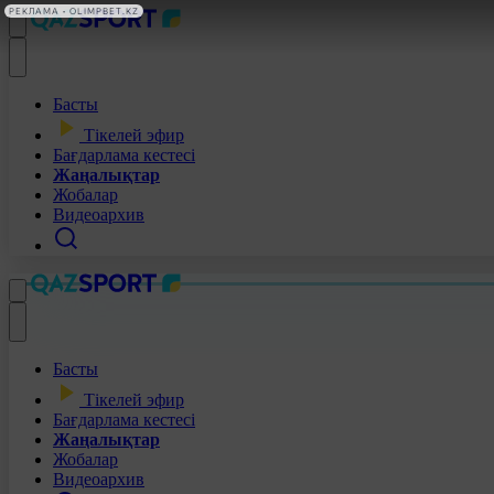
РЕКЛАМА • OLIMPBET.KZ
Басты
Тікелей эфир
Бағдарлама кестесі
Жаңалықтар
Жобалар
Видеоархив
Басты
Тікелей эфир
Бағдарлама кестесі
Жаңалықтар
Жобалар
Видеоархив