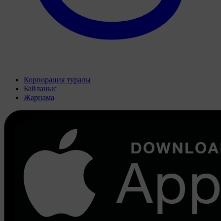
Корпорация туралы
Байланыс
Жарнама