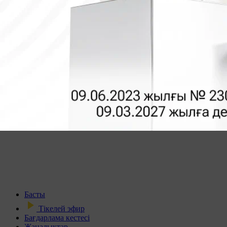
Басты
Тікелей эфир
Бағдарлама кестесі
Жаңалықтар