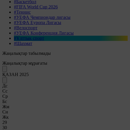
#Баскетбол
#FIFA World Cup 2026
#Теннис
#УЕФА Чемпиондар лигасы
#УЕФА Еуропа Лигасы
#Велоспорт
#УЕФА Конференция Лигасы
#Ұлттық спорт
#Шахмат
Жаңалықтар табылмады
Жаңалықтар мұрағаты
ҚАЗАН 2025
Дс
Сс
Ср
Бс
Жм
Сн
Жк
29
30