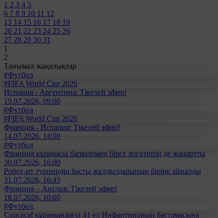
1
2
3
4
5
6
7
8
9
10
11
12
13
14
15
16
17
18
19
20
21
22
23
24
25
26
27
28
29
30
31
1
2
Танымал жаңалықтар
#Футбол
#FIFA World Cup 2026
Испания - Аргентина: Тікелей эфир!
19.07.2026, 09:00
#Футбол
#FIFA World Cup 2026
Франция - Испания: Тікелей эфир!
14.07.2026, 14:00
#Футбол
Франция құрамасы бапкерімен бірге логотипін де жаңартты
30.07.2026, 16:00
Робот-ит турнирдің басты жұлдыздарының біріне айналды
31.07.2026, 16:45
Франция – Англия: Тікелей эфир!
18.07.2026, 10:00
#Футбол
Concacaf құрамындағы 41 ел Инфантиноның бастамасына