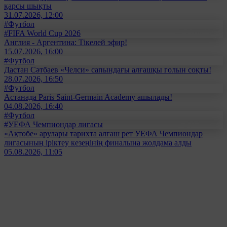
қарсы шықты
31.07.2026, 12:00
#Футбол
#FIFA World Cup 2026
Англия - Аргентина: Тікелей эфир!
15.07.2026, 16:00
#Футбол
Дастан Сәтбаев «Челси» сапындағы алғашқы голын соқты!
28.07.2026, 16:50
#Футбол
Астанада Paris Saint-Germain Academy ашылады!
04.08.2026, 16:40
#Футбол
#УЕФА Чемпиондар лигасы
«Ақтөбе» арулары тарихта алғаш рет УЕФА Чемпиондар
лигасының іріктеу кезеңінің финалына жолдама алды
05.08.2026, 11:05