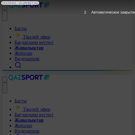
РЕКЛАМА • OLIMPBET.KZ
1
Автоматическое закрыти
Басты
Тікелей эфир
Бағдарлама кестесі
Жаңалықтар
Жобалар
Видеоархив
Басты
Тікелей эфир
Бағдарлама кестесі
Жаңалықтар
Жобалар
Видеоархив