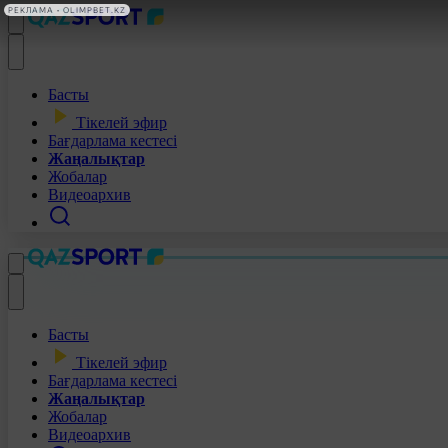
РЕКЛАМА • OLIMPBET.KZ
Басты
Тікелей эфир
Бағдарлама кестесі
Жаңалықтар
Жобалар
Видеоархив
Басты
Тікелей эфир
Бағдарлама кестесі
Жаңалықтар
Жобалар
Видеоархив