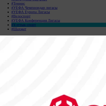
#Теннис
#УЕФА Чемпиондар лигасы
#УЕФА Еуропа Лигасы
#Велоспорт
#УЕФА Конференция Лигасы
#Ұлттық спорт
#Шахмат
Жаңалықтар табылмады
Жаңалықтар мұрағаты
ҚАЗАН 2025
Дс
Сс
Ср
Бс
Жм
Сн
Жк
29
30
1
2
3
4
5