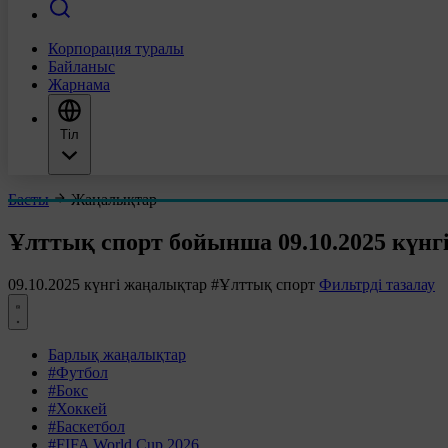
Корпорация туралы
Байланыс
Жарнама
Тіл
Басты
Жаңалықтар
Ұлттық спорт бойынша 09.10.2025 күнг
09.10.2025 күнгі жаңалықтар
#Ұлттық спорт
Фильтрді тазалау
Барлық жаңалықтар
#Футбол
#Бокс
#Хоккей
#Баскетбол
#FIFA World Cup 2026