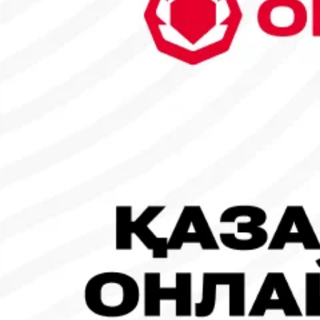
6
7
8
9
10
11
12
13
14
15
16
17
18
19
20
21
22
23
24
25
26
27
28
29
30
31
1
2
Танымал жаңалықтар
#Футбол
#FIFA World Cup 2026
Испания - Аргентина: Тікелей эфир!
19.07.2026, 09:00
#Футбол
#FIFA World Cup 2026
Франция - Испания: Тікелей эфир!
14.07.2026, 14:00
#Футбол
Франция құрамасы бапкерімен бірге логотипін де жаңартты
30.07.2026, 16:00
Робот-ит турнирдің басты жұлдыздарының біріне айналды
31.07.2026, 16:45
#Футбол
Concacaf құрамындағы 41 ел Инфантиноның бастамасына қар
31.07.2026, 12:00
Франция – Англия: Тікелей эфир!
18.07.2026, 10:00