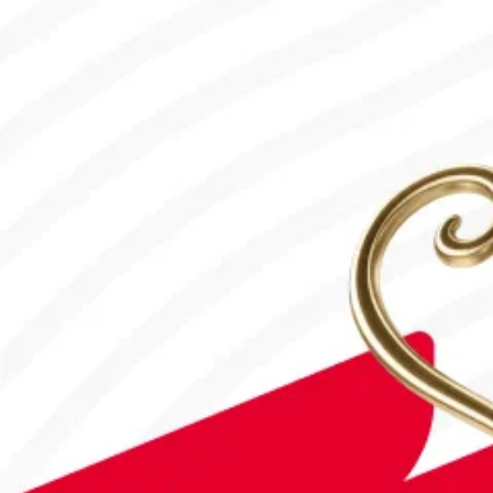
#Футбол
#FIFA World Cup 2026
Англия - Аргентина: Тікелей эфир!
15.07.2026, 16:00
#Футбол
Дастан Сәтбаев «Челси» сапындағы алғашқы голын соқты!
28.07.2026, 16:50
#Футбол
Астанада Paris Saint-Germain Academy ашылады!
04.08.2026, 16:40
#Футбол
#FIFA World Cup 2026
Франция - Англия: Тікелей эфир!
18.07.2026, 10:10