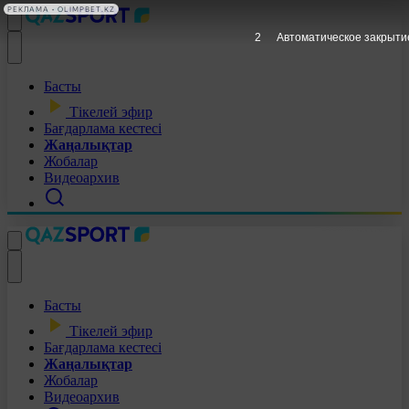
РЕКЛАМА • OLIMPBET.KZ
1
Автоматическое закрыти
Басты
Тікелей эфир
Бағдарлама кестесі
Жаңалықтар
Жобалар
Видеоархив
Басты
Тікелей эфир
Бағдарлама кестесі
Жаңалықтар
Жобалар
Видеоархив