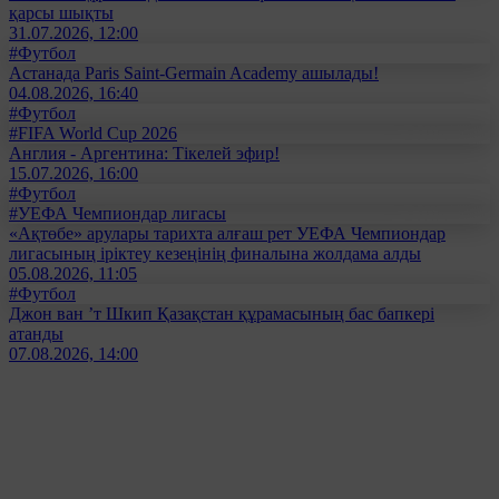
қарсы шықты
31.07.2026, 12:00
#Футбол
Астанада Paris Saint-Germain Academy ашылады!
04.08.2026, 16:40
#Футбол
#FIFA World Cup 2026
Англия - Аргентина: Тікелей эфир!
15.07.2026, 16:00
#Футбол
#УЕФА Чемпиондар лигасы
«Ақтөбе» арулары тарихта алғаш рет УЕФА Чемпиондар
лигасының іріктеу кезеңінің финалына жолдама алды
05.08.2026, 11:05
#Футбол
Джон ван ’т Шкип Қазақстан құрамасының бас бапкері
атанды
07.08.2026, 14:00