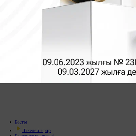
Басты
Тікелей эфир
Бағдарлама кестесі