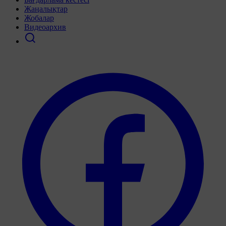
Жаңалықтар
Жобалар
Видеоархив