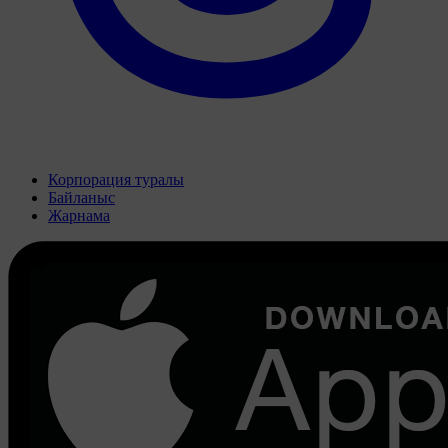
Корпорация туралы
Байланыс
Жарнама