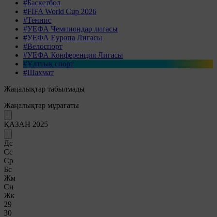
#Баскетбол
#FIFA World Cup 2026
#Теннис
#УЕФА Чемпиондар лигасы
#УЕФА Еуропа Лигасы
#Велоспорт
#УЕФА Конференция Лигасы
#Ұлттық спорт
#Шахмат
Жаңалықтар табылмады
Жаңалықтар мұрағаты
ҚАЗАН 2025
Дс
Сс
Ср
Бс
Жм
Сн
Жк
29
30