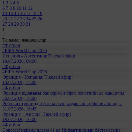
1
2
3
4
5
6
7
8
9
10
11
12
13
14
15
16
17
18
19
20
21
22
23
24
25
26
27
28
29
30
31
1
2
Танымал жаңалықтар
#Футбол
#FIFA World Cup 2026
Испания - Аргентина: Тікелей эфир!
19.07.2026, 09:00
#Футбол
#FIFA World Cup 2026
Франция - Испания: Тікелей эфир!
14.07.2026, 14:00
#Футбол
Франция құрамасы бапкерімен бірге логотипін де жаңартты
30.07.2026, 16:00
Робот-ит турнирдің басты жұлдыздарының біріне айналды
31.07.2026, 16:45
Франция – Англия: Тікелей эфир!
18.07.2026, 10:00
#Футбол
Concacaf құрамындағы 41 ел Инфантиноның бастамасына