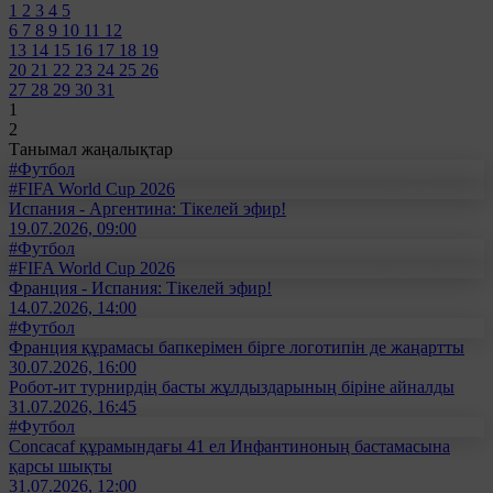
1
2
3
4
5
6
7
8
9
10
11
12
13
14
15
16
17
18
19
20
21
22
23
24
25
26
27
28
29
30
31
1
2
Танымал жаңалықтар
#Футбол
#FIFA World Cup 2026
Испания - Аргентина: Тікелей эфир!
19.07.2026, 09:00
#Футбол
#FIFA World Cup 2026
Франция - Испания: Тікелей эфир!
14.07.2026, 14:00
#Футбол
Франция құрамасы бапкерімен бірге логотипін де жаңартты
30.07.2026, 16:00
Робот-ит турнирдің басты жұлдыздарының біріне айналды
31.07.2026, 16:45
#Футбол
Concacaf құрамындағы 41 ел Инфантиноның бастамасына
қарсы шықты
31.07.2026, 12:00