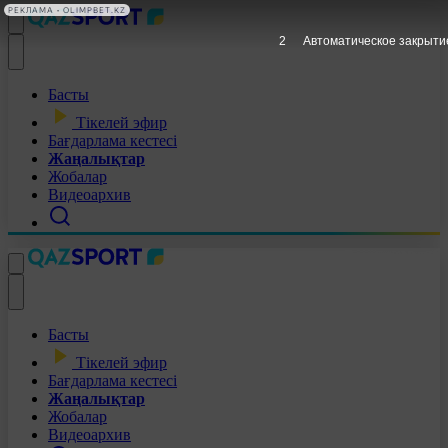
РЕКЛАМА • OLIMPBET.KZ
1
Автоматическое закрыти
Басты
Тікелей эфир
Бағдарлама кестесі
Жаңалықтар
Жобалар
Видеоархив
Басты
Тікелей эфир
Бағдарлама кестесі
Жаңалықтар
Жобалар
Видеоархив