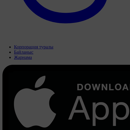
Корпорация туралы
Байланыс
Жарнама