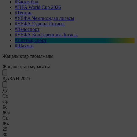
#Баскетбол
#FIFA World Cup 2026
#Теннис
#УЕФА Чемпиондар лигасы
#УЕФА Еуропа Лигасы
#Велоспорт
#УЕФА Конференция Лигасы
#Ұлттық спорт
#Шахмат
Жаңалықтар табылмады
Жаңалықтар мұрағаты
ҚАЗАН 2025
Дс
Сс
Ср
Бс
Жм
Сн
Жк
29
30