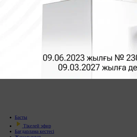
Басты
Тікелей эфир
Бағдарлама кестесі
Жаңалықтар