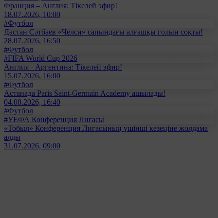
Франция – Англия: Тікелей эфир!
18.07.2026, 10:00
#Футбол
Дастан Сәтбаев «Челси» сапындағы алғашқы голын соқты!
28.07.2026, 16:50
#Футбол
#FIFA World Cup 2026
Англия - Аргентина: Тікелей эфир!
15.07.2026, 16:00
#Футбол
Астанада Paris Saint-Germain Academy ашылады!
04.08.2026, 16:40
#Футбол
#УЕФА Конференция Лигасы
«Тобыл» Конференция Лигасының үшінші кезеңіне жолдама
алды
31.07.2026, 09:00