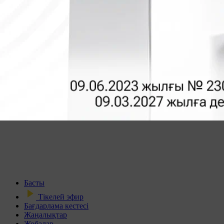
Басты
Тікелей эфир
Бағдарлама кестесі
Жаңалықтар
Жобалар