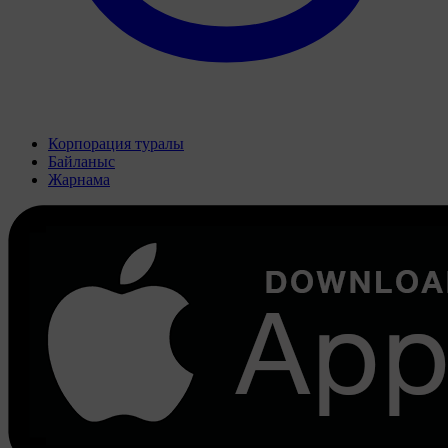
Корпорация туралы
Байланыс
Жарнама