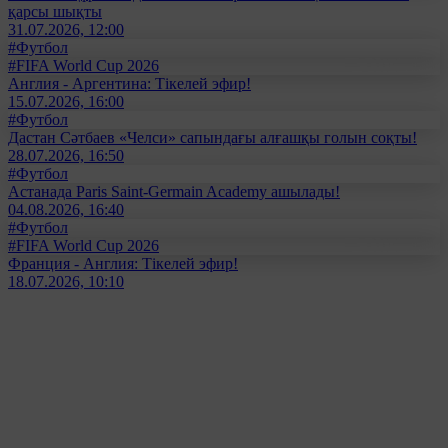
қарсы шықты
31.07.2026, 12:00
#Футбол
#FIFA World Cup 2026
Англия - Аргентина: Тікелей эфир!
15.07.2026, 16:00
#Футбол
Дастан Сәтбаев «Челси» сапындағы алғашқы голын соқты!
28.07.2026, 16:50
#Футбол
Астанада Paris Saint-Germain Academy ашылады!
04.08.2026, 16:40
#Футбол
#FIFA World Cup 2026
Франция - Англия: Тікелей эфир!
18.07.2026, 10:10