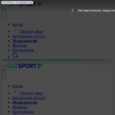
РЕКЛАМА • OLIMPBET.KZ
1
Автоматическое закрыти
Басты
Тікелей эфир
Бағдарлама кестесі
Жаңалықтар
Жобалар
Видеоархив
Басты
Тікелей эфир
Бағдарлама кестесі
Жаңалықтар
Жобалар
Видеоархив