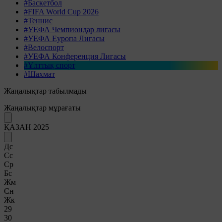
#Баскетбол
#FIFA World Cup 2026
#Теннис
#УЕФА Чемпиондар лигасы
#УЕФА Еуропа Лигасы
#Велоспорт
#УЕФА Конференция Лигасы
#Ұлттық спорт
#Шахмат
Жаңалықтар табылмады
Жаңалықтар мұрағаты
ҚАЗАН 2025
Дс
Сс
Ср
Бс
Жм
Сн
Жк
29
30