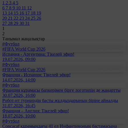
1
2
3
4
5
6
7
8
9
10
11
12
13
14
15
16
17
18
19
20
21
22
23
24
25
26
27
28
29
30
31
1
2
Танымал жаңалықтар
#Футбол
#FIFA World Cup 2026
Испания - Аргентина: Тікелей эфир!
19.07.2026, 09:00
#Футбол
#FIFA World Cup 2026
Франция - Испания: Тікелей эфир!
14.07.2026, 14:00
#Футбол
Франция құрамасы бапкерімен бірге логотипін де жаңартты
30.07.2026, 16:00
Робот-ит турнирдің басты жұлдыздарының біріне айналды
31.07.2026, 16:45
Франция – Англия: Тікелей эфир!
18.07.2026, 10:00
#Футбол
Concacaf құрамындағы 41 ел Инфантиноның бастамасына