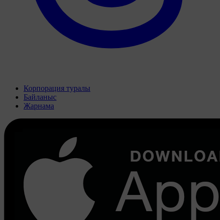
Корпорация туралы
Байланыс
Жарнама