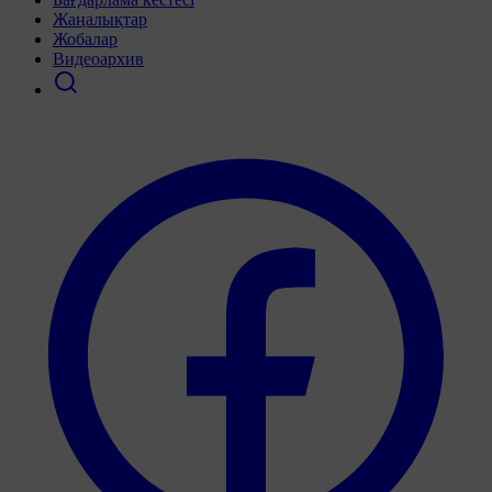
Жаңалықтар
Жобалар
Видеоархив