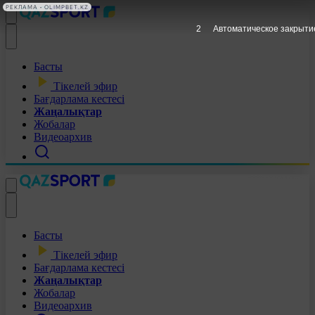
РЕКЛАМА • OLIMPBET.KZ
1
Автоматическое закрыти
Басты
Тікелей эфир
Бағдарлама кестесі
Жаңалықтар
Жобалар
Видеоархив
Басты
Тікелей эфир
Бағдарлама кестесі
Жаңалықтар
Жобалар
Видеоархив