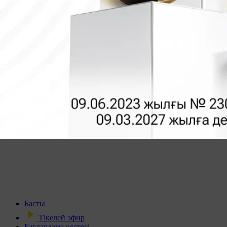
Басты
Тікелей эфир
Бағдарлама кестесі