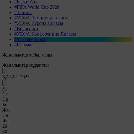
#Баскетбол
#FIFA World Cup 2026
#Теннис
#УЕФА Чемпиондар лигасы
#УЕФА Еуропа Лигасы
#Велоспорт
#УЕФА Конференция Лигасы
#Ұлттық спорт
#Шахмат
Жаңалықтар табылмады
Жаңалықтар мұрағаты
ҚАЗАН 2025
Дс
Сс
Ср
Бс
Жм
Сн
Жк
29
30