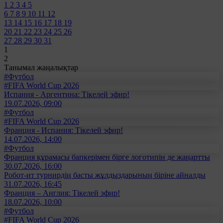
1
2
3
4
5
6
7
8
9
10
11
12
13
14
15
16
17
18
19
20
21
22
23
24
25
26
27
28
29
30
31
1
2
Танымал жаңалықтар
#Футбол
#FIFA World Cup 2026
Испания - Аргентина: Тікелей эфир!
19.07.2026, 09:00
#Футбол
#FIFA World Cup 2026
Франция - Испания: Тікелей эфир!
14.07.2026, 14:00
#Футбол
Франция құрамасы бапкерімен бірге логотипін де жаңартты
30.07.2026, 16:00
Робот-ит турнирдің басты жұлдыздарының біріне айналды
31.07.2026, 16:45
Франция – Англия: Тікелей эфир!
18.07.2026, 10:00
#Футбол
#FIFA World Cup 2026