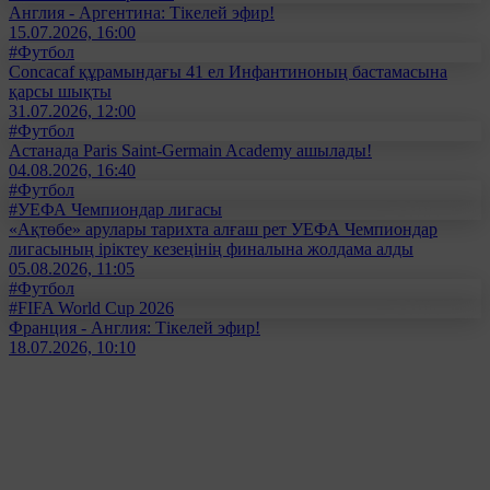
Англия - Аргентина: Тікелей эфир!
15.07.2026, 16:00
#Футбол
Concacaf құрамындағы 41 ел Инфантиноның бастамасына
қарсы шықты
31.07.2026, 12:00
#Футбол
Астанада Paris Saint-Germain Academy ашылады!
04.08.2026, 16:40
#Футбол
#УЕФА Чемпиондар лигасы
«Ақтөбе» арулары тарихта алғаш рет УЕФА Чемпиондар
лигасының іріктеу кезеңінің финалына жолдама алды
05.08.2026, 11:05
#Футбол
#FIFA World Cup 2026
Франция - Англия: Тікелей эфир!
18.07.2026, 10:10