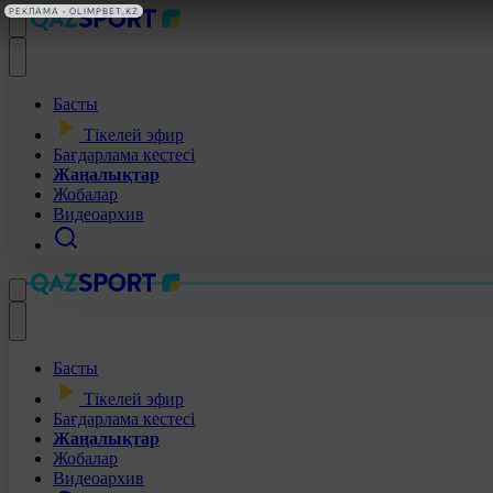
РЕКЛАМА • OLIMPBET.KZ
Басты
Тікелей эфир
Бағдарлама кестесі
Жаңалықтар
Жобалар
Видеоархив
Басты
Тікелей эфир
Бағдарлама кестесі
Жаңалықтар
Жобалар
Видеоархив