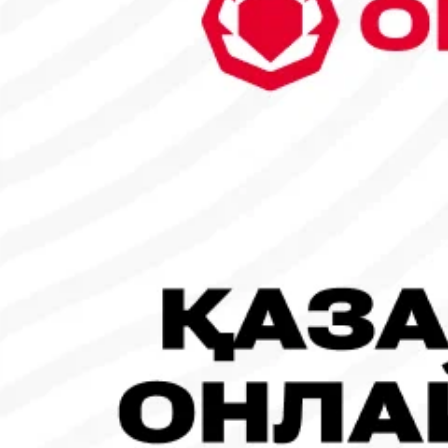
6
7
8
9
10
11
12
13
14
15
16
17
18
19
20
21
22
23
24
25
26
27
28
29
30
1
2
3
Танымал жаңалықтар
#Футбол
#FIFA World Cup 2026
Испания - Аргентина: Тікелей эфир!
19.07.2026, 09:00
#Футбол
#FIFA World Cup 2026
Франция - Испания: Тікелей эфир!
14.07.2026, 14:00
#Футбол
Франция құрамасы бапкерімен бірге логотипін де жаңартты
30.07.2026, 16:00
Робот-ит турнирдің басты жұлдыздарының біріне айналды
31.07.2026, 16:45
#Футбол
Concacaf құрамындағы 41 ел Инфантиноның бастамасына қар
31.07.2026, 12:00
Франция – Англия: Тікелей эфир!