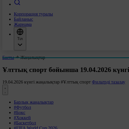
Корпорация туралы
Байланыс
Жарнама
Тіл
Басты
Жаңалықтар
Ұлттық спорт бойынша 19.04.2026 күнг
19.04.2026 күнгі жаңалықтар
#Ұлттық спорт
Фильтрді тазалау
Барлық жаңалықтар
#Футбол
#Бокс
#Хоккей
#Баскетбол
#FIFA World Cup 2026