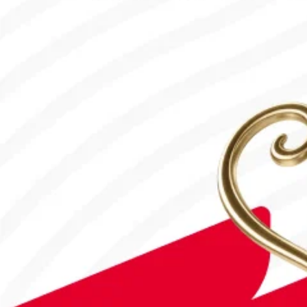
18.07.2026, 10:00
#Футбол
#FIFA World Cup 2026
Англия - Аргентина: Тікелей эфир!
15.07.2026, 16:00
#Футбол
Дастан Сәтбаев «Челси» сапындағы алғашқы голын соқты!
28.07.2026, 16:50
#Футбол
Астанада Paris Saint-Germain Academy ашылады!
04.08.2026, 16:40
#Футбол
#УЕФА Конференция Лигасы
«Тобыл» Конференция Лигасының үшінші кезеңіне жолдама а
31.07.2026, 09:00