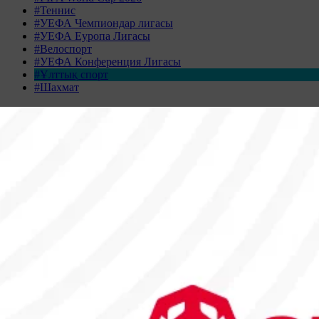
#Теннис
#УЕФА Чемпиондар лигасы
#УЕФА Еуропа Лигасы
#Велоспорт
#УЕФА Конференция Лигасы
#Ұлттық спорт
#Шахмат
Жаңалықтар табылмады
Жаңалықтар мұрағаты
СӘУІР 2026
Дс
Сс
Ср
Бс
Жм
Сн
Жк
30
31
1
2
3
4
5