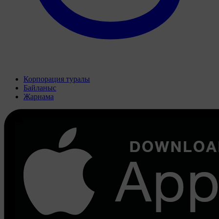
Корпорация туралы
Байланыс
Жарнама