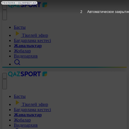
РЕКЛАМА • OLIMPBET.KZ
1
Автоматическое закрыти
Басты
Тікелей эфир
Бағдарлама кестесі
Жаңалықтар
Жобалар
Видеоархив
Басты
Тікелей эфир
Бағдарлама кестесі
Жаңалықтар
Жобалар
Видеоархив