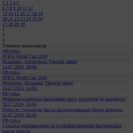
1
2
3
4
5
6
7
8
9
10
11
12
13
14
15
16
17
18
19
20
21
22
23
24
25
26
27
28
29
30
1
2
3
Танымал жаңалықтар
#Футбол
#FIFA World Cup 2026
Испания - Аргентина: Тікелей эфир!
19.07.2026, 09:00
#Футбол
#FIFA World Cup 2026
Франция - Испания: Тікелей эфир!
14.07.2026, 14:00
#Футбол
Франция құрамасы бапкерімен бірге логотипін де жаңартты
30.07.2026, 16:00
Робот-ит турнирдің басты жұлдыздарының біріне айналды
31.07.2026, 16:45
#Футбол
Concacaf құрамындағы 41 ел Инфантиноның бастамасына
қарсы шықты