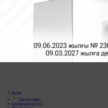
Басты
Тікелей эфир
Бағдарлама кестесі
Жаңалықтар