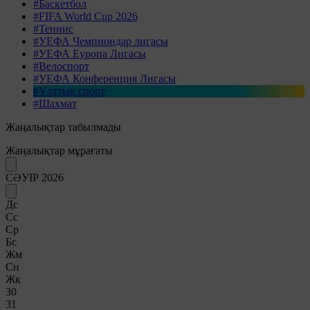
#Баскетбол
#FIFA World Cup 2026
#Теннис
#УЕФА Чемпиондар лигасы
#УЕФА Еуропа Лигасы
#Велоспорт
#УЕФА Конференция Лигасы
#Ұлттық спорт
#Шахмат
Жаңалықтар табылмады
Жаңалықтар мұрағаты
СӘУІР 2026
Дс
Сс
Ср
Бс
Жм
Сн
Жк
30
31