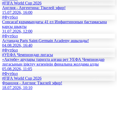
#FIFA World Cup 2026
Англия - Аргентина: Тікелей эфир!
15.07.2026, 16:00
#Футбол
Concacaf құрамындағы 41 ел Инфантиноның бастамасына
қарсы шықты
31.07.2026, 12:00
#Футбол
Астанада Paris Saint-Germain Academy ашылады!
04.08.2026, 16:40
#Футбол
#УЕФА Чемпиондар лигасы
«Ақтөбе» арулары тарихта алғаш рет УЕФА Чемпиондар
лигасының іріктеу кезеңінің финалына жолдама алды
05.08.2026, 11:05
#Футбол
#FIFA World Cup 2026
Франция - Англия: Тікелей эфир!
18.07.2026, 10:10