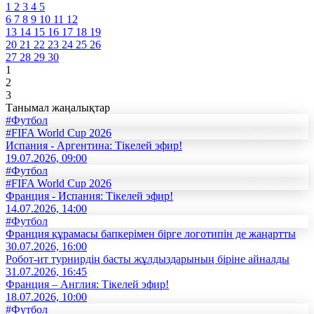
1
2
3
4
5
6
7
8
9
10
11
12
13
14
15
16
17
18
19
20
21
22
23
24
25
26
27
28
29
30
1
2
3
Танымал жаңалықтар
#Футбол
#FIFA World Cup 2026
Испания - Аргентина: Тікелей эфир!
19.07.2026, 09:00
#Футбол
#FIFA World Cup 2026
Франция - Испания: Тікелей эфир!
14.07.2026, 14:00
#Футбол
Франция құрамасы бапкерімен бірге логотипін де жаңартты
30.07.2026, 16:00
Робот-ит турнирдің басты жұлдыздарының біріне айналды
31.07.2026, 16:45
Франция – Англия: Тікелей эфир!
18.07.2026, 10:00
#Футбол