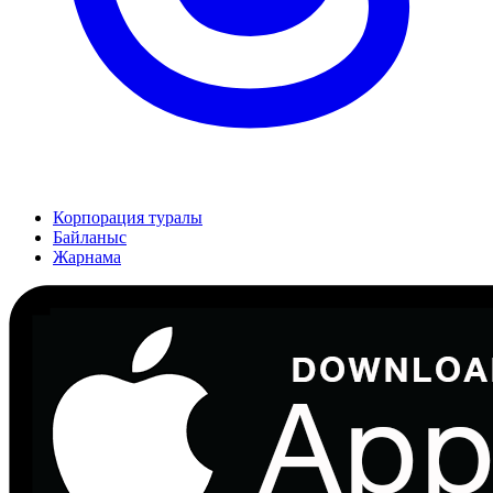
Корпорация туралы
Байланыс
Жарнама