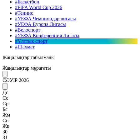
#Баскетбол
#FIFA World Cup 2026
#Теннис
#УЕФА Чемпиондар лигасы
#УЕФА Еуропа Лигасы
#Велоспорт
#УЕФА Конференция Лигасы
#Ұлттық спорт
#Шахмат
Жаңалықтар табылмады
Жаңалықтар мұрағаты
СӘУІР 2026
Дс
Сс
Ср
Бс
Жм
Сн
Жк
30
31