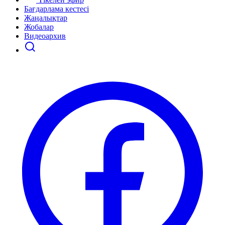
Бағдарлама кестесі
Жаңалықтар
Жобалар
Видеоархив