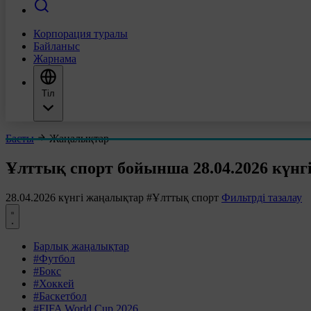
Корпорация туралы
Байланыс
Жарнама
Тіл
Басты
Жаңалықтар
Ұлттық спорт бойынша 28.04.2026 күнг
28.04.2026 күнгі жаңалықтар
#Ұлттық спорт
Фильтрді тазалау
Барлық жаңалықтар
#Футбол
#Бокс
#Хоккей
#Баскетбол
#FIFA World Cup 2026