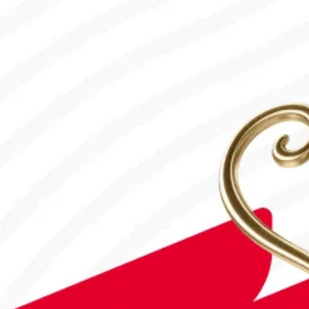
18.07.2026, 10:00
#Футбол
Дастан Сәтбаев «Челси» сапындағы алғашқы голын соқты!
28.07.2026, 16:50
#Футбол
#FIFA World Cup 2026
Англия - Аргентина: Тікелей эфир!
15.07.2026, 16:00
#Футбол
Астанада Paris Saint-Germain Academy ашылады!
04.08.2026, 16:40
#Футбол
#УЕФА Конференция Лигасы
«Тобыл» Конференция Лигасының үшінші кезеңіне жолдама а
31.07.2026, 09:00