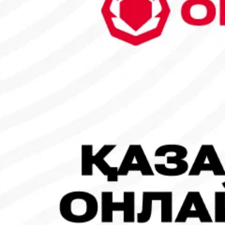
6
7
8
9
10
11
12
13
14
15
16
17
18
19
20
21
22
23
24
25
26
27
28
29
30
1
2
3
Танымал жаңалықтар
#Футбол
#FIFA World Cup 2026
Испания - Аргентина: Тікелей эфир!
19.07.2026, 09:00
#Футбол
#FIFA World Cup 2026
Франция - Испания: Тікелей эфир!
14.07.2026, 14:00
#Футбол
Франция құрамасы бапкерімен бірге логотипін де жаңартты
30.07.2026, 16:00
Робот-ит турнирдің басты жұлдыздарының біріне айналды
31.07.2026, 16:45
#Футбол
Concacaf құрамындағы 41 ел Инфантиноның бастамасына қар
31.07.2026, 12:00
Франция – Англия: Тікелей эфир!