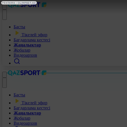
РЕКЛАМА • OLIMPBET.KZ
Басты
Тікелей эфир
Бағдарлама кестесі
Жаңалықтар
Жобалар
Видеоархив
Басты
Тікелей эфир
Бағдарлама кестесі
Жаңалықтар
Жобалар
Видеоархив