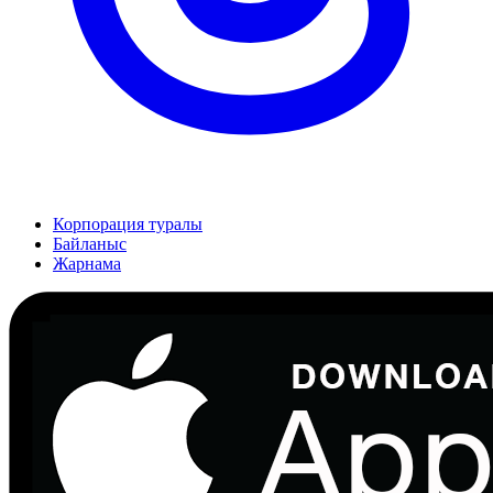
Корпорация туралы
Байланыс
Жарнама