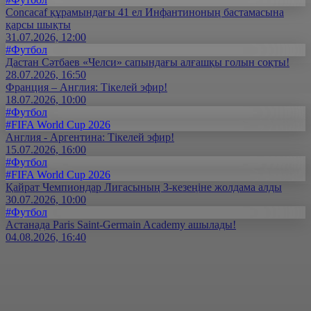
Concacaf құрамындағы 41 ел Инфантиноның бастамасына
қарсы шықты
31.07.2026, 12:00
#Футбол
Дастан Сәтбаев «Челси» сапындағы алғашқы голын соқты!
28.07.2026, 16:50
Франция – Англия: Тікелей эфир!
18.07.2026, 10:00
#Футбол
#FIFA World Cup 2026
Англия - Аргентина: Тікелей эфир!
15.07.2026, 16:00
#Футбол
#FIFA World Cup 2026
Қайрат Чемпиондар Лигасының 3-кезеңіне жолдама алды
30.07.2026, 10:00
#Футбол
Астанада Paris Saint-Germain Academy ашылады!
04.08.2026, 16:40