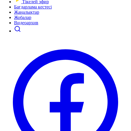
Тікелей эфир
Бағдарлама кестесі
Жаңалықтар
Жобалар
Видеоархив