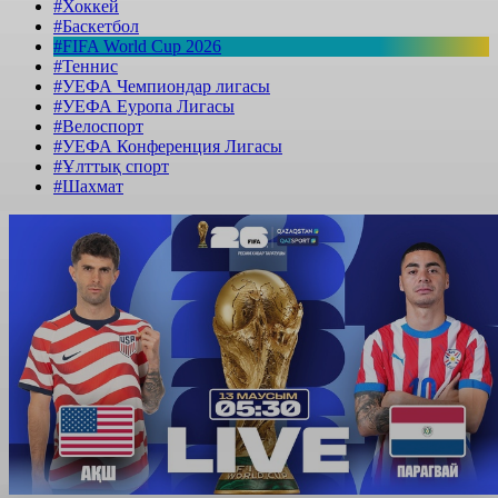
#Хоккей
#Баскетбол
#FIFA World Cup 2026
#Теннис
#УЕФА Чемпиондар лигасы
#УЕФА Еуропа Лигасы
#Велоспорт
#УЕФА Конференция Лигасы
#Ұлттық спорт
#Шахмат