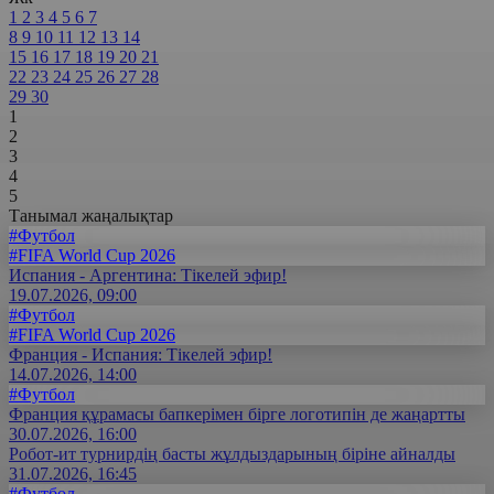
1
2
3
4
5
6
7
8
9
10
11
12
13
14
15
16
17
18
19
20
21
22
23
24
25
26
27
28
29
30
1
2
3
4
5
Танымал жаңалықтар
#Футбол
#FIFA World Cup 2026
Испания - Аргентина: Тікелей эфир!
19.07.2026, 09:00
#Футбол
#FIFA World Cup 2026
Франция - Испания: Тікелей эфир!
14.07.2026, 14:00
#Футбол
Франция құрамасы бапкерімен бірге логотипін де жаңартты
30.07.2026, 16:00
Робот-ит турнирдің басты жұлдыздарының біріне айналды
31.07.2026, 16:45
#Футбол