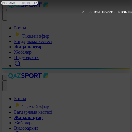
РЕКЛАМА • OLIMPBET.KZ
1
Автоматическое закрыти
Басты
Тікелей эфир
Бағдарлама кестесі
Жаңалықтар
Жобалар
Видеоархив
Басты
Тікелей эфир
Бағдарлама кестесі
Жаңалықтар
Жобалар
Видеоархив