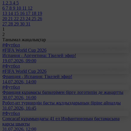
1
2
3
4
5
6
7
8
9
10
11
12
13
14
15
16
17
18
19
20
21
22
23
24
25
26
27
28
29
30
31
1
2
Танымал жаңалықтар
#Футбол
#FIFA World Cup 2026
Испания - Аргентина: Тікелей эфир!
19.07.2026, 09:00
#Футбол
#FIFA World Cup 2026
Франция - Испания: Тікелей эфир!
14.07.2026, 14:00
#Футбол
Франция құрамасы бапкерімен бірге логотипін де жаңартты
30.07.2026, 16:00
Робот-ит турнирдің басты жұлдыздарының біріне айналды
31.07.2026, 16:45
#Футбол
Concacaf құрамындағы 41 ел Инфантиноның бастамасына
қарсы шықты
31.07.2026, 12:00