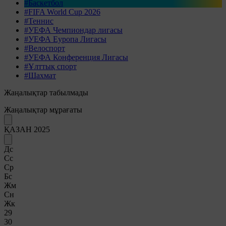
#Баскетбол
#FIFA World Cup 2026
#Теннис
#УЕФА Чемпиондар лигасы
#УЕФА Еуропа Лигасы
#Велоспорт
#УЕФА Конференция Лигасы
#Ұлттық спорт
#Шахмат
Жаңалықтар табылмады
Жаңалықтар мұрағаты
ҚАЗАН 2025
Дс
Сс
Ср
Бс
Жм
Сн
Жк
29
30