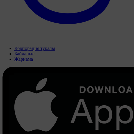
Корпорация туралы
Байланыс
Жарнама