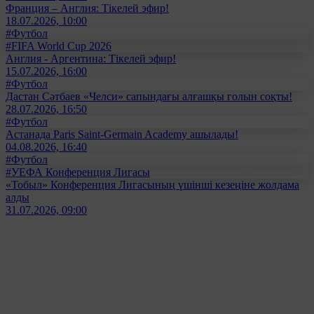
Франция – Англия: Тікелей эфир!
18.07.2026, 10:00
#Футбол
#FIFA World Cup 2026
Англия - Аргентина: Тікелей эфир!
15.07.2026, 16:00
#Футбол
Дастан Сәтбаев «Челси» сапындағы алғашқы голын соқты!
28.07.2026, 16:50
#Футбол
Астанада Paris Saint-Germain Academy ашылады!
04.08.2026, 16:40
#Футбол
#УЕФА Конференция Лигасы
«Тобыл» Конференция Лигасының үшінші кезеңіне жолдама
алды
31.07.2026, 09:00