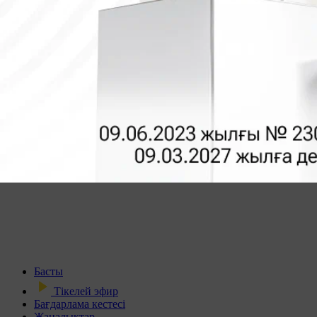
Басты
Тікелей эфир
Бағдарлама кестесі
Жаңалықтар