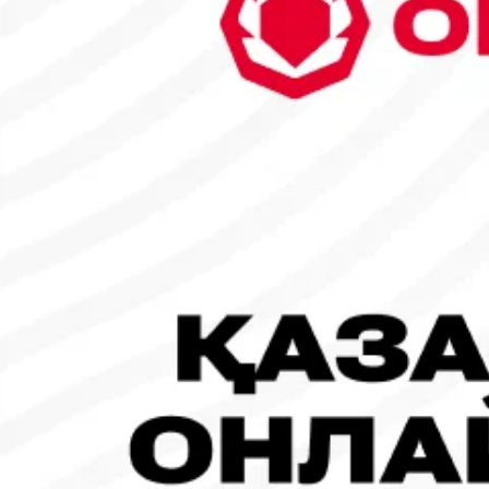
29
30
31
1
2
3
4
5
6
7
8
9
10
11
12
13
14
15
16
17
18
19
20
21
22
23
24
25
26
27
28
1
Танымал жаңалықтар
#Футбол
#FIFA World Cup 2026
Испания - Аргентина: Тікелей эфир!
19.07.2026, 09:00
#Футбол
#FIFA World Cup 2026
Франция - Испания: Тікелей эфир!
14.07.2026, 14:00
#Футбол
Франция құрамасы бапкерімен бірге логотипін де жаңартты
30.07.2026, 16:00
Робот-ит турнирдің басты жұлдыздарының біріне айналды
31.07.2026, 16:45
#Футбол
Concacaf құрамындағы 41 ел Инфантиноның бастамасына қар