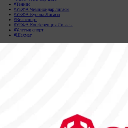
#Теннис
#УЕФА Чемпиондар лигасы
#УЕФА Еуропа Лигасы
#Велоспорт
#УЕФА Конференция Лигасы
#Ұлттық спорт
#Шахмат
Жаңалықтар табылмады
Жаңалықтар мұрағаты
АҚПАН 2026
Дс
Сс
Ср
Бс
Жм
Сн
Жк
26
27
28