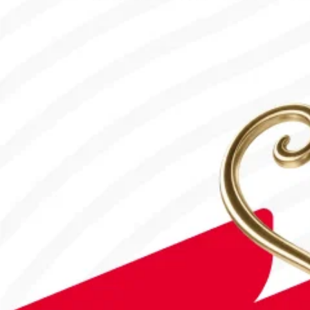
31.07.2026, 12:00
Франция – Англия: Тікелей эфир!
18.07.2026, 10:00
#Футбол
#FIFA World Cup 2026
Англия - Аргентина: Тікелей эфир!
15.07.2026, 16:00
#Футбол
Дастан Сәтбаев «Челси» сапындағы алғашқы голын соқты!
28.07.2026, 16:50
#Футбол
Астанада Paris Saint-Germain Academy ашылады!
04.08.2026, 16:40
#Футбол
#FIFA World Cup 2026
Франция - Англия: Тікелей эфир!
18.07.2026, 10:10