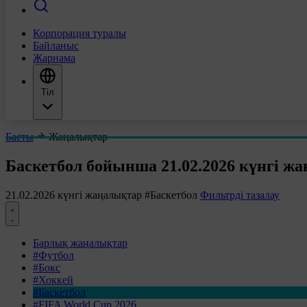
Корпорация туралы
Байланыс
Жарнама
Тіл
Басты
Жаңалықтар
Баскетбол бойынша 21.02.2026 күнгі ж
21.02.2026 күнгі жаңалықтар
#Баскетбол
Фильтрді тазалау
Барлық жаңалықтар
#Футбол
#Бокс
#Хоккей
#Баскетбол
#FIFA World Cup 2026