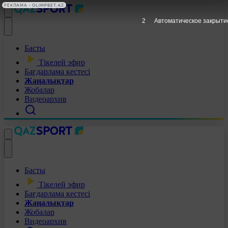
РЕКЛАМА • OLIMPBET.KZ
1
Автоматическое закрыти
Басты
Тікелей эфир
Бағдарлама кестесі
Жаңалықтар
Жобалар
Видеоархив
Басты
Тікелей эфир
Бағдарлама кестесі
Жаңалықтар
Жобалар
Видеоархив