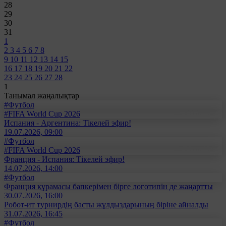
28
29
30
31
1
2
3
4
5
6
7
8
9
10
11
12
13
14
15
16
17
18
19
20
21
22
23
24
25
26
27
28
1
Танымал жаңалықтар
#Футбол
#FIFA World Cup 2026
Испания - Аргентина: Тікелей эфир!
19.07.2026, 09:00
#Футбол
#FIFA World Cup 2026
Франция - Испания: Тікелей эфир!
14.07.2026, 14:00
#Футбол
Франция құрамасы бапкерімен бірге логотипін де жаңартты
30.07.2026, 16:00
Робот-ит турнирдің басты жұлдыздарының біріне айналды
31.07.2026, 16:45
#Футбол