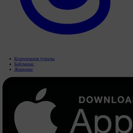
Корпорация туралы
Байланыс
Жарнама