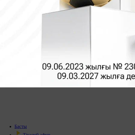
Басты
Тікелей эфир