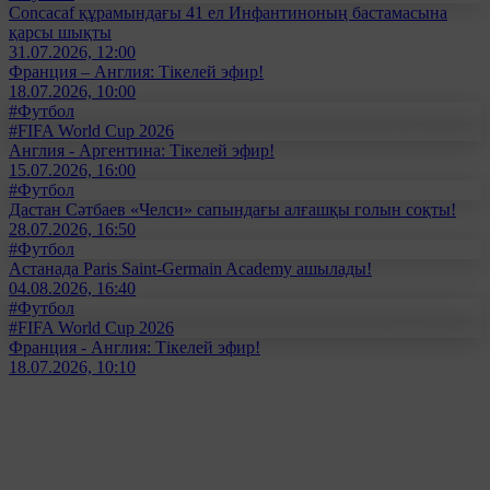
Concacaf құрамындағы 41 ел Инфантиноның бастамасына
қарсы шықты
31.07.2026, 12:00
Франция – Англия: Тікелей эфир!
18.07.2026, 10:00
#Футбол
#FIFA World Cup 2026
Англия - Аргентина: Тікелей эфир!
15.07.2026, 16:00
#Футбол
Дастан Сәтбаев «Челси» сапындағы алғашқы голын соқты!
28.07.2026, 16:50
#Футбол
Астанада Paris Saint-Germain Academy ашылады!
04.08.2026, 16:40
#Футбол
#FIFA World Cup 2026
Франция - Англия: Тікелей эфир!
18.07.2026, 10:10