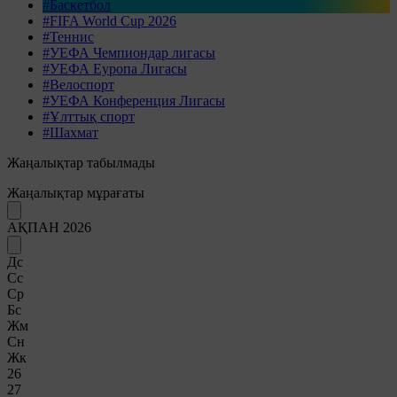
#Баскетбол
#FIFA World Cup 2026
#Теннис
#УЕФА Чемпиондар лигасы
#УЕФА Еуропа Лигасы
#Велоспорт
#УЕФА Конференция Лигасы
#Ұлттық спорт
#Шахмат
Жаңалықтар табылмады
Жаңалықтар мұрағаты
АҚПАН 2026
Дс
Сс
Ср
Бс
Жм
Сн
Жк
26
27