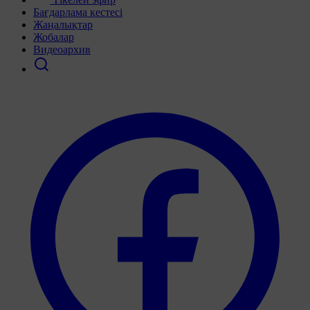
Бағдарлама кестесі
Жаңалықтар
Жобалар
Видеоархив