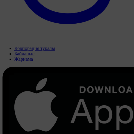
Корпорация туралы
Байланыс
Жарнама