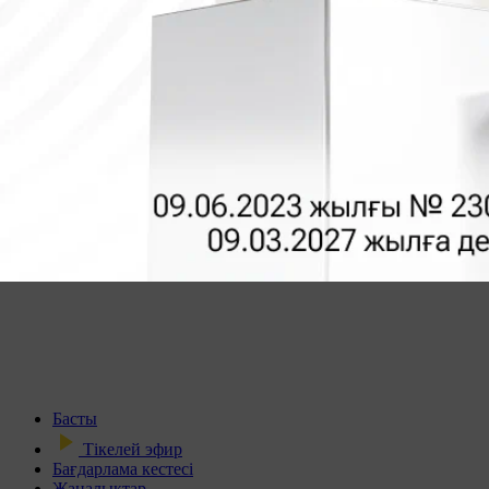
Басты
Тікелей эфир
Бағдарлама кестесі
Жаңалықтар