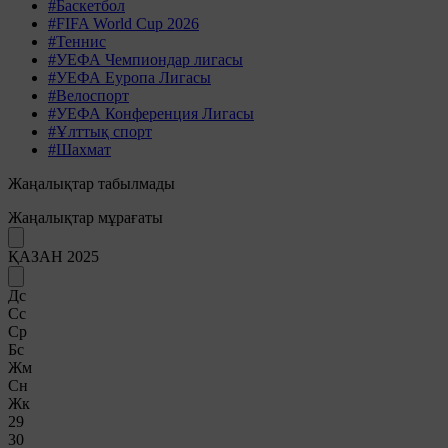
#Баскетбол
#FIFA World Cup 2026
#Теннис
#УЕФА Чемпиондар лигасы
#УЕФА Еуропа Лигасы
#Велоспорт
#УЕФА Конференция Лигасы
#Ұлттық спорт
#Шахмат
Жаңалықтар табылмады
Жаңалықтар мұрағаты
ҚАЗАН 2025
Дс
Сс
Ср
Бс
Жм
Сн
Жк
29
30