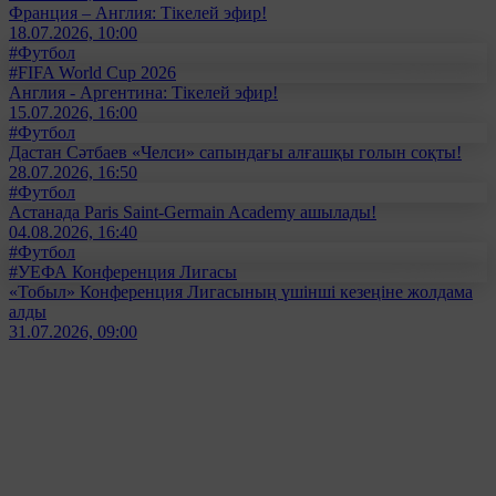
Франция – Англия: Тікелей эфир!
18.07.2026, 10:00
#Футбол
#FIFA World Cup 2026
Англия - Аргентина: Тікелей эфир!
15.07.2026, 16:00
#Футбол
Дастан Сәтбаев «Челси» сапындағы алғашқы голын соқты!
28.07.2026, 16:50
#Футбол
Астанада Paris Saint-Germain Academy ашылады!
04.08.2026, 16:40
#Футбол
#УЕФА Конференция Лигасы
«Тобыл» Конференция Лигасының үшінші кезеңіне жолдама
алды
31.07.2026, 09:00