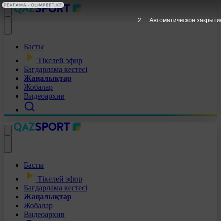
РЕКЛАМА • OLIMPBET.KZ
1
Автоматическое закрыти
Басты
Тікелей эфир
Бағдарлама кестесі
Жаңалықтар
Жобалар
Видеоархив
Басты
Тікелей эфир
Бағдарлама кестесі
Жаңалықтар
Жобалар
Видеоархив