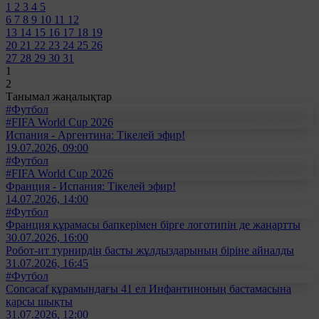
1
2
3
4
5
6
7
8
9
10
11
12
13
14
15
16
17
18
19
20
21
22
23
24
25
26
27
28
29
30
31
1
2
Танымал жаңалықтар
#Футбол
#FIFA World Cup 2026
Испания - Аргентина: Тікелей эфир!
19.07.2026, 09:00
#Футбол
#FIFA World Cup 2026
Франция - Испания: Тікелей эфир!
14.07.2026, 14:00
#Футбол
Франция құрамасы бапкерімен бірге логотипін де жаңартты
30.07.2026, 16:00
Робот-ит турнирдің басты жұлдыздарының біріне айналды
31.07.2026, 16:45
#Футбол
Concacaf құрамындағы 41 ел Инфантиноның бастамасына
қарсы шықты
31.07.2026, 12:00