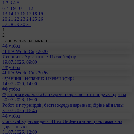
1
2
3
4
5
6
7
8
9
10
11
12
13
14
15
16
17
18
19
20
21
22
23
24
25
26
27
28
29
30
31
1
2
Танымал жаңалықтар
#Футбол
#FIFA World Cup 2026
Испания - Аргентина: Тікелей эфир!
19.07.2026, 09:00
#Футбол
#FIFA World Cup 2026
Франция - Испания: Тікелей эфир!
14.07.2026, 14:00
#Футбол
Франция құрамасы бапкерімен бірге логотипін де жаңартты
30.07.2026, 16:00
Робот-ит турнирдің басты жұлдыздарының біріне айналды
31.07.2026, 16:45
#Футбол
Concacaf құрамындағы 41 ел Инфантиноның бастамасына
қарсы шықты
31.07.2026, 12:00