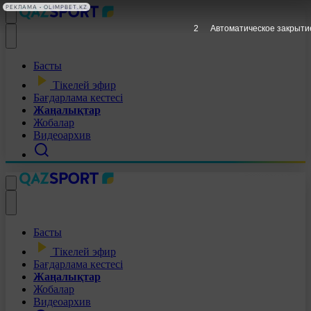
РЕКЛАМА • OLIMPBET.KZ
1
Автоматическое закрыти
Басты
Тікелей эфир
Бағдарлама кестесі
Жаңалықтар
Жобалар
Видеоархив
Басты
Тікелей эфир
Бағдарлама кестесі
Жаңалықтар
Жобалар
Видеоархив