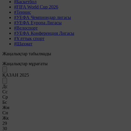
#Баскетбол
#FIFA World Cup 2026
#Теннис
#УЕФА Чемпиондар лигасы
#УЕФА Еуропа Лигасы
#Велоспорт
#УЕФА Конференция Лигасы
#Ұлттық спорт
#Шахмат
Жаңалықтар табылмады
Жаңалықтар мұрағаты
ҚАЗАН 2025
Дс
Сс
Ср
Бс
Жм
Сн
Жк
29
30