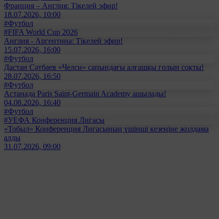
Франция – Англия: Тікелей эфир!
18.07.2026, 10:00
#Футбол
#FIFA World Cup 2026
Англия - Аргентина: Тікелей эфир!
15.07.2026, 16:00
#Футбол
Дастан Сәтбаев «Челси» сапындағы алғашқы голын соқты!
28.07.2026, 16:50
#Футбол
Астанада Paris Saint-Germain Academy ашылады!
04.08.2026, 16:40
#Футбол
#УЕФА Конференция Лигасы
«Тобыл» Конференция Лигасының үшінші кезеңіне жолдама
алды
31.07.2026, 09:00