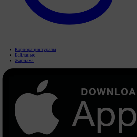
Корпорация туралы
Байланыс
Жарнама