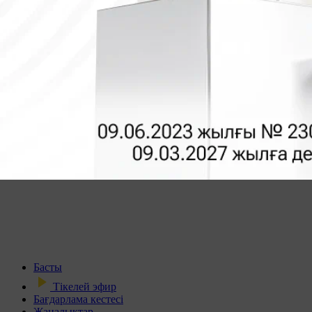
Басты
Тікелей эфир
Бағдарлама кестесі
Жаңалықтар