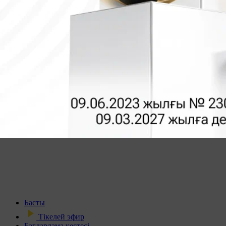
Басты
Тікелей эфир
Бағдарлама кестесі