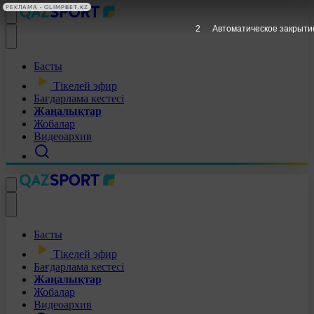
РЕКЛАМА • OLIMPBET.KZ
1
Автоматическое закрыти
Басты
Тікелей эфир
Бағдарлама кестесі
Жаңалықтар
Жобалар
Видеоархив
Басты
Тікелей эфир
Бағдарлама кестесі
Жаңалықтар
Жобалар
Видеоархив