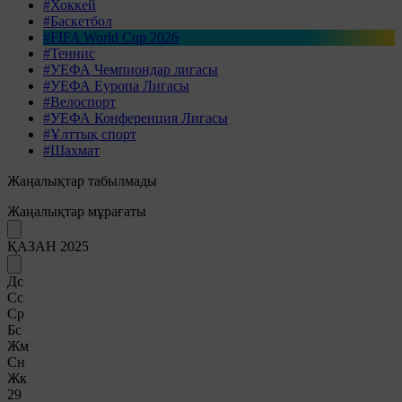
#Хоккей
#Баскетбол
#FIFA World Cup 2026
#Теннис
#УЕФА Чемпиондар лигасы
#УЕФА Еуропа Лигасы
#Велоспорт
#УЕФА Конференция Лигасы
#Ұлттық спорт
#Шахмат
Жаңалықтар табылмады
Жаңалықтар мұрағаты
ҚАЗАН 2025
Дс
Сс
Ср
Бс
Жм
Сн
Жк
29