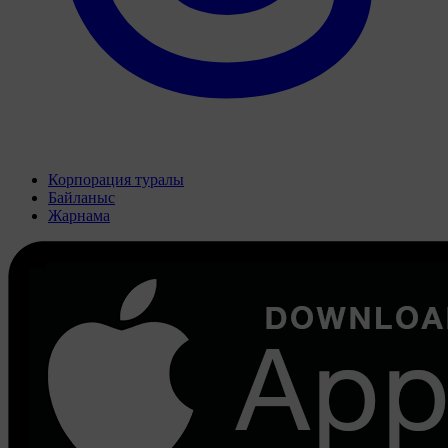
Корпорация туралы
Байланыс
Жарнама