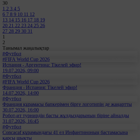
30
1
2
3
4
5
6
7
8
9
10
11
12
13
14
15
16
17
18
19
20
21
22
23
24
25
26
27
28
29
30
31
1
2
Танымал жаңалықтар
#Футбол
#FIFA World Cup 2026
Испания - Аргентина: Тікелей эфир!
19.07.2026, 09:00
#Футбол
#FIFA World Cup 2026
Франция - Испания: Тікелей эфир!
14.07.2026, 14:00
#Футбол
Франция құрамасы бапкерімен бірге логотипін де жаңартты
30.07.2026, 16:00
Робот-ит турнирдің басты жұлдыздарының біріне айналды
31.07.2026, 16:45
#Футбол
Concacaf құрамындағы 41 ел Инфантиноның бастамасына
қарсы шықты