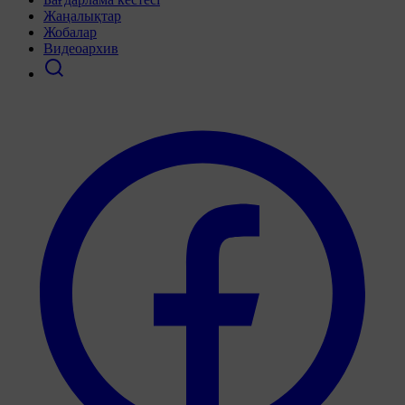
Жаңалықтар
Жобалар
Видеоархив