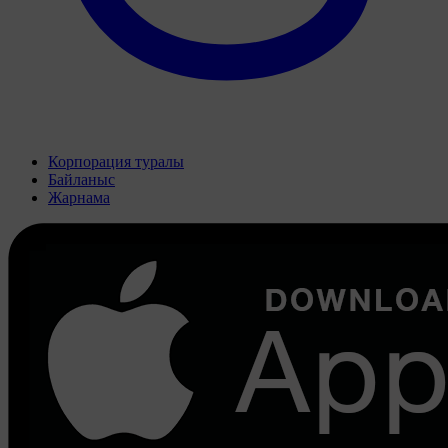
Корпорация туралы
Байланыс
Жарнама