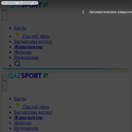
РЕКЛАМА • OLIMPBET.KZ
1
Автоматическое закрыти
Басты
Тікелей эфир
Бағдарлама кестесі
Жаңалықтар
Жобалар
Видеоархив
Басты
Тікелей эфир
Бағдарлама кестесі
Жаңалықтар
Жобалар
Видеоархив