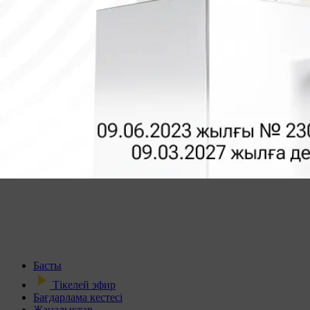
Басты
Тікелей эфир
Бағдарлама кестесі
Жаңалықтар