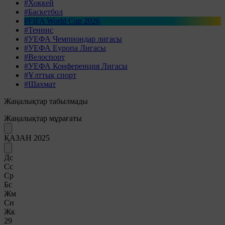
#Хоккей
#Баскетбол
#FIFA World Cup 2026
#Теннис
#УЕФА Чемпиондар лигасы
#УЕФА Еуропа Лигасы
#Велоспорт
#УЕФА Конференция Лигасы
#Ұлттық спорт
#Шахмат
Жаңалықтар табылмады
Жаңалықтар мұрағаты
ҚАЗАН 2025
Дс
Сс
Ср
Бс
Жм
Сн
Жк
29