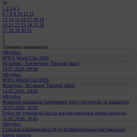
30
1
2
3
4
5
6
7
8
9
10
11
12
13
14
15
16
17
18
19
20
21
22
23
24
25
26
27
28
29
30
31
1
2
Танымал жаңалықтар
#Футбол
#FIFA World Cup 2026
Испания - Аргентина: Тікелей эфир!
19.07.2026, 09:00
#Футбол
#FIFA World Cup 2026
Франция - Испания: Тікелей эфир!
14.07.2026, 14:00
#Футбол
Франция құрамасы бапкерімен бірге логотипін де жаңартты
30.07.2026, 16:00
Робот-ит турнирдің басты жұлдыздарының біріне айналды
31.07.2026, 16:45
#Футбол
Concacaf құрамындағы 41 ел Инфантиноның бастамасына
қарсы шықты