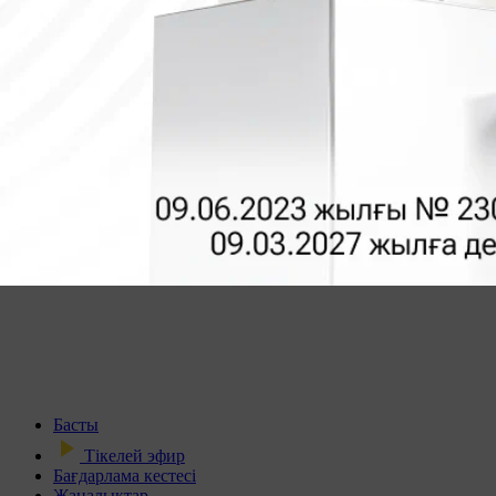
Басты
Тікелей эфир
Бағдарлама кестесі
Жаңалықтар