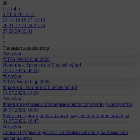
30
1
2
3
4
5
6
7
8
9
10
11
12
13
14
15
16
17
18
19
20
21
22
23
24
25
26
27
28
29
30
31
1
2
Танымал жаңалықтар
#Футбол
#FIFA World Cup 2026
Испания - Аргентина: Тікелей эфир!
19.07.2026, 09:00
#Футбол
#FIFA World Cup 2026
Франция - Испания: Тікелей эфир!
14.07.2026, 14:00
#Футбол
Франция құрамасы бапкерімен бірге логотипін де жаңартты
30.07.2026, 16:00
Робот-ит турнирдің басты жұлдыздарының біріне айналды
31.07.2026, 16:45
#Футбол
Concacaf құрамындағы 41 ел Инфантиноның бастамасына
қарсы шықты