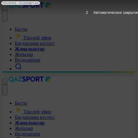
РЕКЛАМА • OLIMPBET.KZ
1
Автоматическое закрыти
Басты
Тікелей эфир
Бағдарлама кестесі
Жаңалықтар
Жобалар
Видеоархив
Басты
Тікелей эфир
Бағдарлама кестесі
Жаңалықтар
Жобалар
Видеоархив