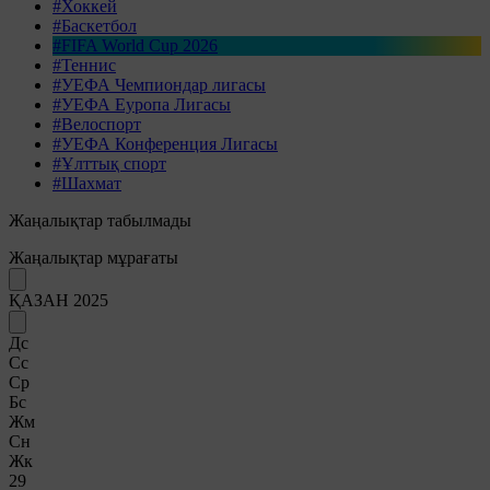
#Хоккей
#Баскетбол
#FIFA World Cup 2026
#Теннис
#УЕФА Чемпиондар лигасы
#УЕФА Еуропа Лигасы
#Велоспорт
#УЕФА Конференция Лигасы
#Ұлттық спорт
#Шахмат
Жаңалықтар табылмады
Жаңалықтар мұрағаты
ҚАЗАН 2025
Дс
Сс
Ср
Бс
Жм
Сн
Жк
29