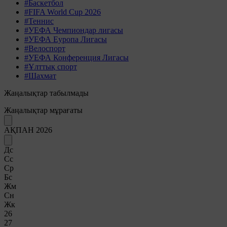
#Баскетбол
#FIFA World Cup 2026
#Теннис
#УЕФА Чемпиондар лигасы
#УЕФА Еуропа Лигасы
#Велоспорт
#УЕФА Конференция Лигасы
#Ұлттық спорт
#Шахмат
Жаңалықтар табылмады
Жаңалықтар мұрағаты
АҚПАН 2026
Дс
Сс
Ср
Бс
Жм
Сн
Жк
26
27