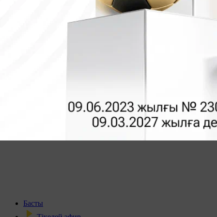
Басты
Тікелей эфир