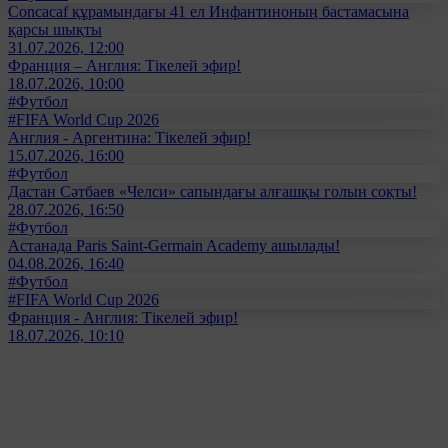
Concacaf құрамындағы 41 ел Инфантиноның бастамасына
қарсы шықты
31.07.2026, 12:00
Франция – Англия: Тікелей эфир!
18.07.2026, 10:00
#Футбол
#FIFA World Cup 2026
Англия - Аргентина: Тікелей эфир!
15.07.2026, 16:00
#Футбол
Дастан Сәтбаев «Челси» сапындағы алғашқы голын соқты!
28.07.2026, 16:50
#Футбол
Астанада Paris Saint-Germain Academy ашылады!
04.08.2026, 16:40
#Футбол
#FIFA World Cup 2026
Франция - Англия: Тікелей эфир!
18.07.2026, 10:10