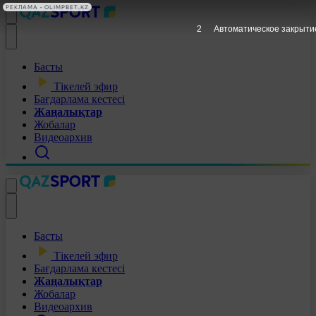
РЕКЛАМА • OLIMPBET.KZ
1
Автоматическое закрыти
Басты
Тікелей эфир
Бағдарлама кестесі
Жаңалықтар
Жобалар
Видеоархив
Басты
Тікелей эфир
Бағдарлама кестесі
Жаңалықтар
Жобалар
Видеоархив