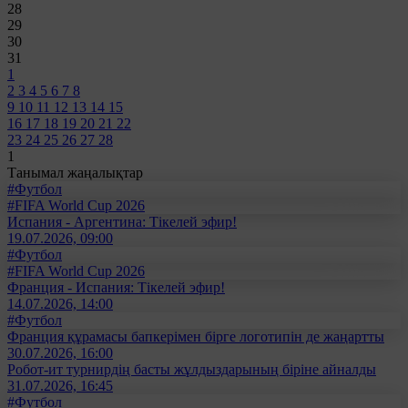
28
29
30
31
1
2
3
4
5
6
7
8
9
10
11
12
13
14
15
16
17
18
19
20
21
22
23
24
25
26
27
28
1
Танымал жаңалықтар
#Футбол
#FIFA World Cup 2026
Испания - Аргентина: Тікелей эфир!
19.07.2026, 09:00
#Футбол
#FIFA World Cup 2026
Франция - Испания: Тікелей эфир!
14.07.2026, 14:00
#Футбол
Франция құрамасы бапкерімен бірге логотипін де жаңартты
30.07.2026, 16:00
Робот-ит турнирдің басты жұлдыздарының біріне айналды
31.07.2026, 16:45
#Футбол