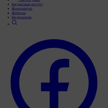
Бағдарлама кестесі
Жаңалықтар
Жобалар
Видеоархив