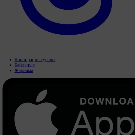
Корпорация туралы
Байланыс
Жарнама