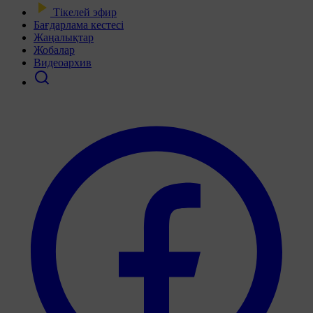
Тікелей эфир
Бағдарлама кестесі
Жаңалықтар
Жобалар
Видеоархив