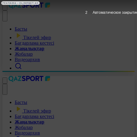
РЕКЛАМА • OLIMPBET.KZ
1
Автоматическое закрыти
Басты
Тікелей эфир
Бағдарлама кестесі
Жаңалықтар
Жобалар
Видеоархив
Басты
Тікелей эфир
Бағдарлама кестесі
Жаңалықтар
Жобалар
Видеоархив