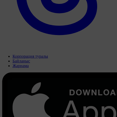
Корпорация туралы
Байланыс
Жарнама