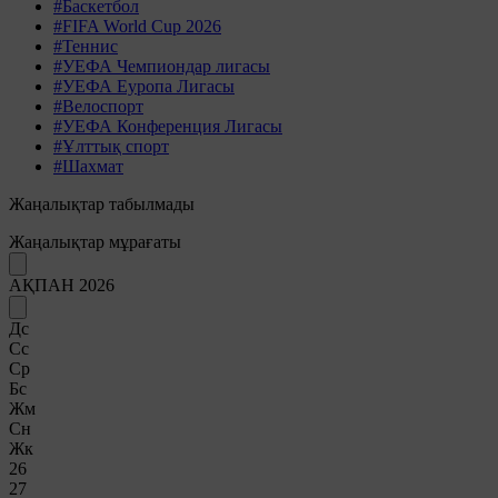
#Баскетбол
#FIFA World Cup 2026
#Теннис
#УЕФА Чемпиондар лигасы
#УЕФА Еуропа Лигасы
#Велоспорт
#УЕФА Конференция Лигасы
#Ұлттық спорт
#Шахмат
Жаңалықтар табылмады
Жаңалықтар мұрағаты
АҚПАН 2026
Дс
Сс
Ср
Бс
Жм
Сн
Жк
26
27