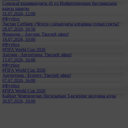
Concacaf құрамындағы 41 ел Инфантиноның бастамасына
қарсы шықты
31.07.2026, 12:00
#Футбол
Дастан Сәтбаев «Челси» сапындағы алғашқы голын соқты!
28.07.2026, 16:50
Франция – Англия: Тікелей эфир!
18.07.2026, 10:00
#Футбол
#FIFA World Cup 2026
Англия - Аргентина: Тікелей эфир!
15.07.2026, 16:00
#Футбол
#FIFA World Cup 2026
Аргентина - Египет: Тікелей эфир!
07.07.2026, 16:00
#Футбол
#FIFA World Cup 2026
Қайрат Чемпиондар Лигасының 3-кезеңіне жолдама алды
30.07.2026, 10:00