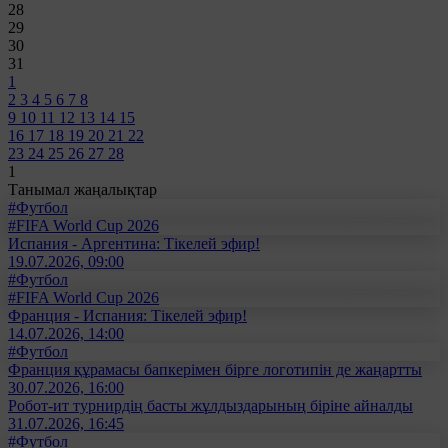
28
29
30
31
1
2
3
4
5
6
7
8
9
10
11
12
13
14
15
16
17
18
19
20
21
22
23
24
25
26
27
28
1
Танымал жаңалықтар
#Футбол
#FIFA World Cup 2026
Испания - Аргентина: Тікелей эфир!
19.07.2026, 09:00
#Футбол
#FIFA World Cup 2026
Франция - Испания: Тікелей эфир!
14.07.2026, 14:00
#Футбол
Франция құрамасы бапкерімен бірге логотипін де жаңартты
30.07.2026, 16:00
Робот-ит турнирдің басты жұлдыздарының біріне айналды
31.07.2026, 16:45
#Футбол