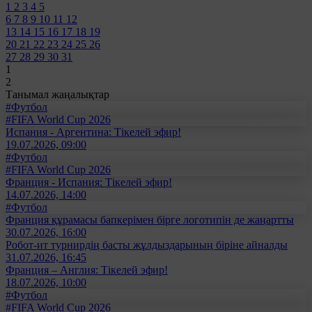
1
2
3
4
5
6
7
8
9
10
11
12
13
14
15
16
17
18
19
20
21
22
23
24
25
26
27
28
29
30
31
1
2
Танымал жаңалықтар
#Футбол
#FIFA World Cup 2026
Испания - Аргентина: Тікелей эфир!
19.07.2026, 09:00
#Футбол
#FIFA World Cup 2026
Франция - Испания: Тікелей эфир!
14.07.2026, 14:00
#Футбол
Франция құрамасы бапкерімен бірге логотипін де жаңартты
30.07.2026, 16:00
Робот-ит турнирдің басты жұлдыздарының біріне айналды
31.07.2026, 16:45
Франция – Англия: Тікелей эфир!
18.07.2026, 10:00
#Футбол
#FIFA World Cup 2026