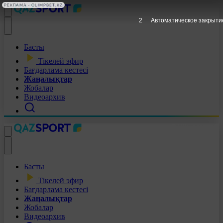
РЕКЛАМА • OLIMPBET.KZ
1
Автоматическое закрыти
Басты
Тікелей эфир
Бағдарлама кестесі
Жаңалықтар
Жобалар
Видеоархив
Басты
Тікелей эфир
Бағдарлама кестесі
Жаңалықтар
Жобалар
Видеоархив