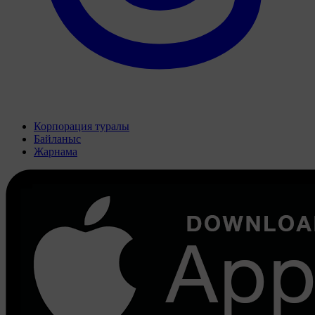
Корпорация туралы
Байланыс
Жарнама