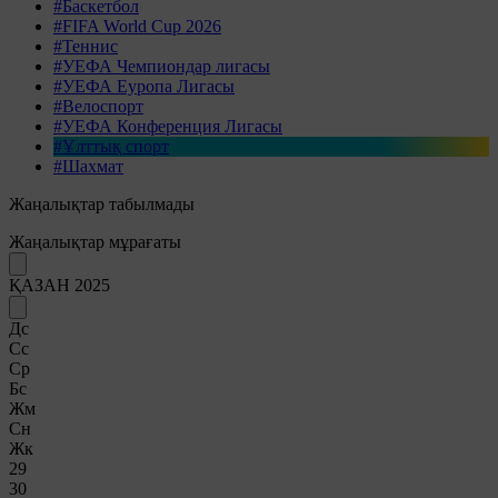
#Баскетбол
#FIFA World Cup 2026
#Теннис
#УЕФА Чемпиондар лигасы
#УЕФА Еуропа Лигасы
#Велоспорт
#УЕФА Конференция Лигасы
#Ұлттық спорт
#Шахмат
Жаңалықтар табылмады
Жаңалықтар мұрағаты
ҚАЗАН 2025
Дс
Сс
Ср
Бс
Жм
Сн
Жк
29
30