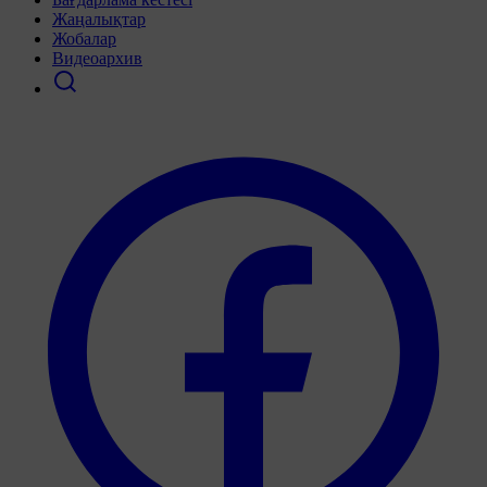
Жаңалықтар
Жобалар
Видеоархив