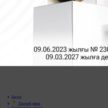
Басты
Тікелей эфир
Бағдарлама кестесі