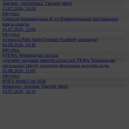
Англия - Аргентина: Тікелей эфир!
15.07.2026, 16:00
#Футбол
Concacaf құрамындағы 41 ел Инфантиноның бастамасына
қарсы шықты
31.07.2026, 12:00
#Футбол
Астанада Paris Saint-Germain Academy ашылады!
04.08.2026, 16:40
#Футбол
#УЕФА Чемпиондар лигасы
«Ақтөбе» арулары тарихта алғаш рет УЕФА Чемпиондар
лигасының іріктеу кезеңінің финалына жолдама алды
05.08.2026, 11:05
#Футбол
#FIFA World Cup 2026
Франция - Англия: Тікелей эфир!
18.07.2026, 10:10