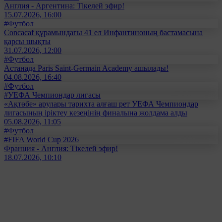
Англия - Аргентина: Тікелей эфир!
15.07.2026, 16:00
#Футбол
Concacaf құрамындағы 41 ел Инфантиноның бастамасына
қарсы шықты
31.07.2026, 12:00
#Футбол
Астанада Paris Saint-Germain Academy ашылады!
04.08.2026, 16:40
#Футбол
#УЕФА Чемпиондар лигасы
«Ақтөбе» арулары тарихта алғаш рет УЕФА Чемпиондар
лигасының іріктеу кезеңінің финалына жолдама алды
05.08.2026, 11:05
#Футбол
#FIFA World Cup 2026
Франция - Англия: Тікелей эфир!
18.07.2026, 10:10