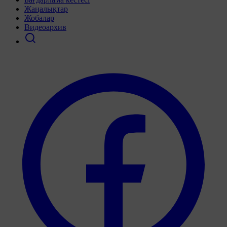
Жаңалықтар
Жобалар
Видеоархив