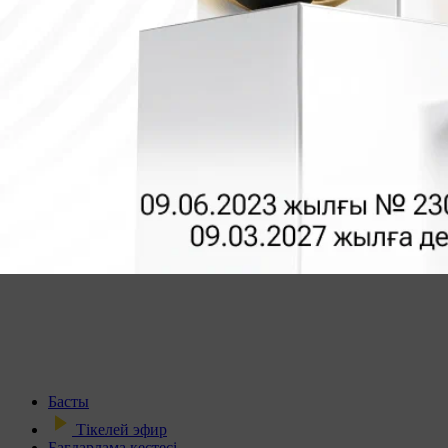
Басты
Тікелей эфир
Бағдарлама кестесі