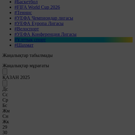
#Баскетбол
#FIFA World Cup 2026
#Теннис
#УЕФА Чемпиондар лигасы
#УЕФА Еуропа Лигасы
#Велоспорт
#УЕФА Конференция Лигасы
#Ұлттық спорт
#Шахмат
Жаңалықтар табылмады
Жаңалықтар мұрағаты
ҚАЗАН 2025
Дс
Сс
Ср
Бс
Жм
Сн
Жк
29
30