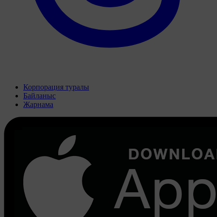
Корпорация туралы
Байланыс
Жарнама