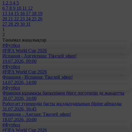
1
2
3
4
5
6
7
8
9
10
11
12
13
14
15
16
17
18
19
20
21
22
23
24
25
26
27
28
29
30
31
1
2
Танымал жаңалықтар
#Футбол
#FIFA World Cup 2026
Испания - Аргентина: Тікелей эфир!
19.07.2026, 09:00
#Футбол
#FIFA World Cup 2026
Франция - Испания: Тікелей эфир!
14.07.2026, 14:00
#Футбол
Франция құрамасы бапкерімен бірге логотипін де жаңартты
30.07.2026, 16:00
Робот-ит турнирдің басты жұлдыздарының біріне айналды
31.07.2026, 16:45
Франция – Англия: Тікелей эфир!
18.07.2026, 10:00
#Футбол
#FIFA World Cup 2026