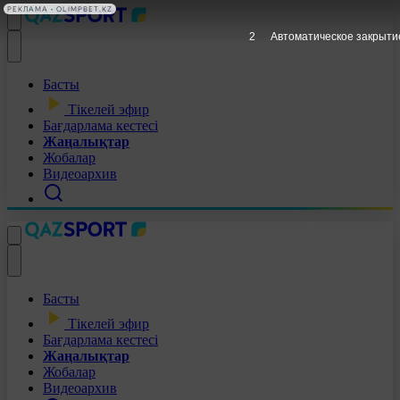
РЕКЛАМА • OLIMPBET.KZ
1
Автоматическое закрыти
Басты
Тікелей эфир
Бағдарлама кестесі
Жаңалықтар
Жобалар
Видеоархив
Басты
Тікелей эфир
Бағдарлама кестесі
Жаңалықтар
Жобалар
Видеоархив