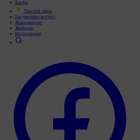
Басты
Тікелей эфир
Бағдарлама кестесі
Жаңалықтар
Жобалар
Видеоархив