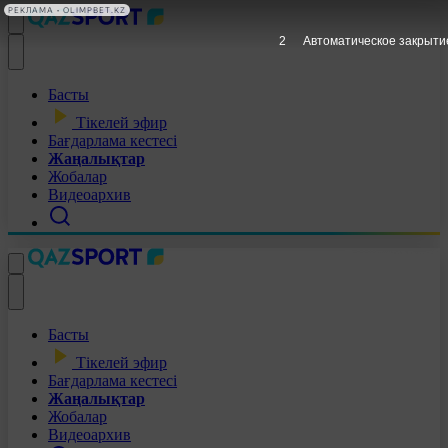
РЕКЛАМА • OLIMPBET.KZ
1
Автоматическое закрыти
Басты
Тікелей эфир
Бағдарлама кестесі
Жаңалықтар
Жобалар
Видеоархив
Басты
Тікелей эфир
Бағдарлама кестесі
Жаңалықтар
Жобалар
Видеоархив