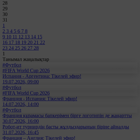
28
29
30
31
1
2
3
4
5
6
7
8
9
10
11
12
13
14
15
16
17
18
19
20
21
22
23
24
25
26
27
28
1
Танымал жаңалықтар
#Футбол
#FIFA World Cup 2026
Испания - Аргентина: Тікелей эфир!
19.07.2026, 09:00
#Футбол
#FIFA World Cup 2026
Франция - Испания: Тікелей эфир!
14.07.2026, 14:00
#Футбол
Франция құрамасы бапкерімен бірге логотипін де жаңартты
30.07.2026, 16:00
Робот-ит турнирдің басты жұлдыздарының біріне айналды
31.07.2026, 16:45
Франция – Англия: Тікелей эфир!