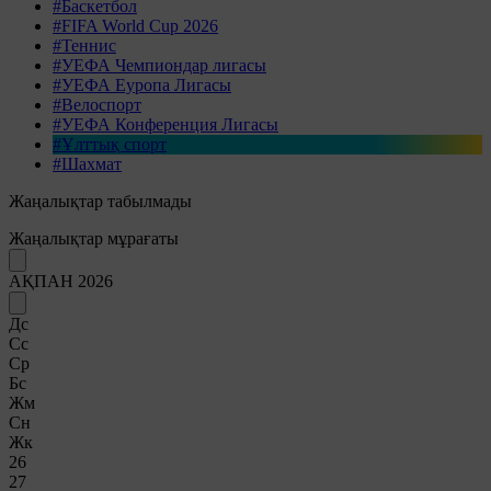
#Баскетбол
#FIFA World Cup 2026
#Теннис
#УЕФА Чемпиондар лигасы
#УЕФА Еуропа Лигасы
#Велоспорт
#УЕФА Конференция Лигасы
#Ұлттық спорт
#Шахмат
Жаңалықтар табылмады
Жаңалықтар мұрағаты
АҚПАН 2026
Дс
Сс
Ср
Бс
Жм
Сн
Жк
26
27