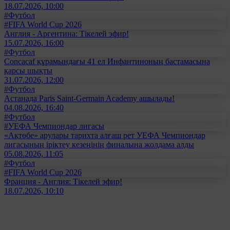
18.07.2026, 10:00
#Футбол
#FIFA World Cup 2026
Англия - Аргентина: Тікелей эфир!
15.07.2026, 16:00
#Футбол
Concacaf құрамындағы 41 ел Инфантиноның бастамасына
қарсы шықты
31.07.2026, 12:00
#Футбол
Астанада Paris Saint-Germain Academy ашылады!
04.08.2026, 16:40
#Футбол
#УЕФА Чемпиондар лигасы
«Ақтөбе» арулары тарихта алғаш рет УЕФА Чемпиондар
лигасының іріктеу кезеңінің финалына жолдама алды
05.08.2026, 11:05
#Футбол
#FIFA World Cup 2026
Франция - Англия: Тікелей эфир!
18.07.2026, 10:10