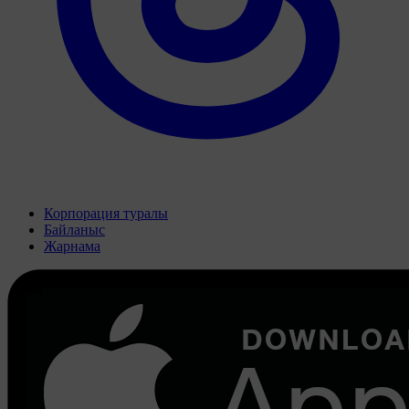
Корпорация туралы
Байланыс
Жарнама