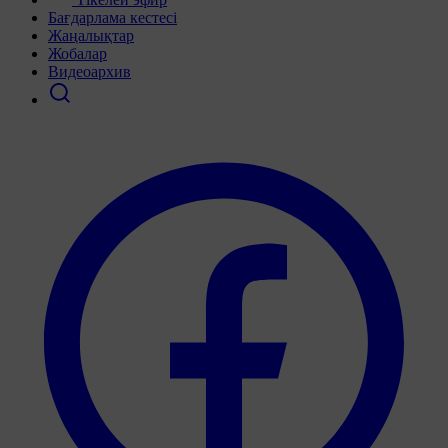
Бағдарлама кестесі
Жаңалықтар
Жобалар
Видеоархив