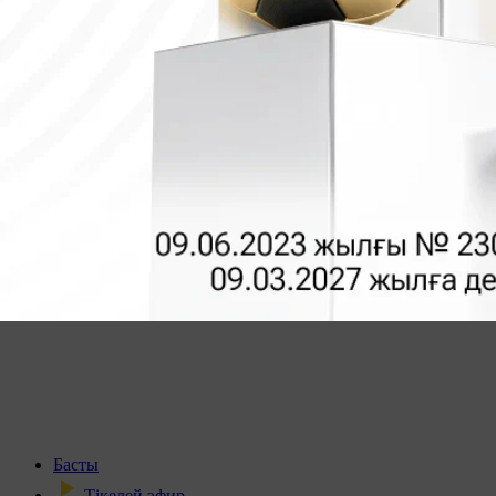
Басты
Тікелей эфир