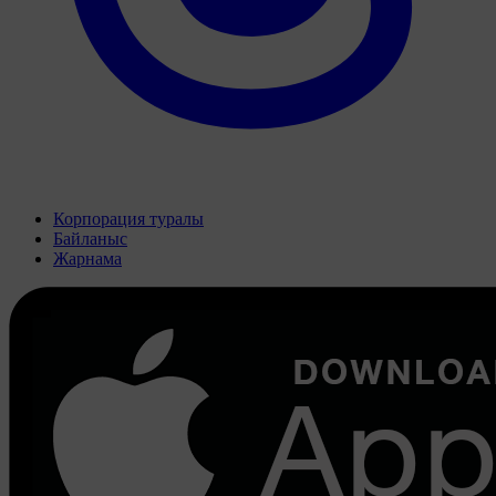
Корпорация туралы
Байланыс
Жарнама