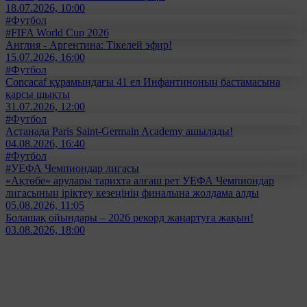
18.07.2026, 10:00
#Футбол
#FIFA World Cup 2026
Англия - Аргентина: Тікелей эфир!
15.07.2026, 16:00
#Футбол
Concacaf құрамындағы 41 ел Инфантиноның бастамасына
қарсы шықты
31.07.2026, 12:00
#Футбол
Астанада Paris Saint-Germain Academy ашылады!
04.08.2026, 16:40
#Футбол
#УЕФА Чемпиондар лигасы
«Ақтөбе» арулары тарихта алғаш рет УЕФА Чемпиондар
лигасының іріктеу кезеңінің финалына жолдама алды
05.08.2026, 11:05
Болашақ ойындары – 2026 рекорд жаңартуға жақын!
03.08.2026, 18:00