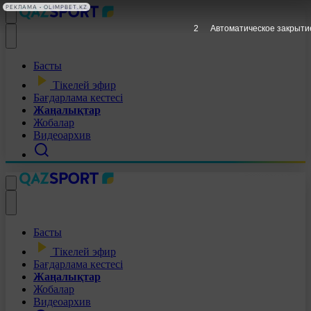
РЕКЛАМА • OLIMPBET.KZ
1
Автоматическое закрыти
Басты
Тікелей эфир
Бағдарлама кестесі
Жаңалықтар
Жобалар
Видеоархив
Басты
Тікелей эфир
Бағдарлама кестесі
Жаңалықтар
Жобалар
Видеоархив