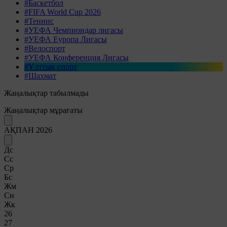
#Баскетбол
#FIFA World Cup 2026
#Теннис
#УЕФА Чемпиондар лигасы
#УЕФА Еуропа Лигасы
#Велоспорт
#УЕФА Конференция Лигасы
#Ұлттық спорт
#Шахмат
Жаңалықтар табылмады
Жаңалықтар мұрағаты
АҚПАН 2026
Дс
Сс
Ср
Бс
Жм
Сн
Жк
26
27