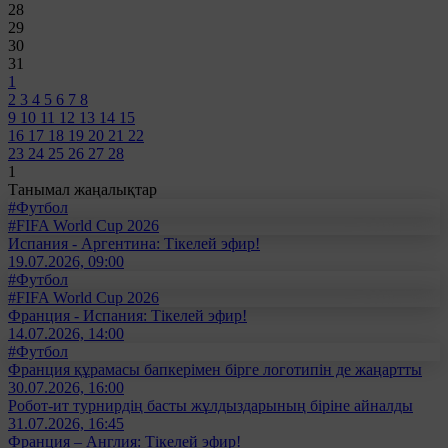
28
29
30
31
1
2
3
4
5
6
7
8
9
10
11
12
13
14
15
16
17
18
19
20
21
22
23
24
25
26
27
28
1
Танымал жаңалықтар
#Футбол
#FIFA World Cup 2026
Испания - Аргентина: Тікелей эфир!
19.07.2026, 09:00
#Футбол
#FIFA World Cup 2026
Франция - Испания: Тікелей эфир!
14.07.2026, 14:00
#Футбол
Франция құрамасы бапкерімен бірге логотипін де жаңартты
30.07.2026, 16:00
Робот-ит турнирдің басты жұлдыздарының біріне айналды
31.07.2026, 16:45
Франция – Англия: Тікелей эфир!