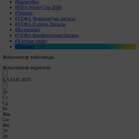
#Баскетбол
#FIFA World Cup 2026
#Теннис
#УЕФА Чемпиондар лигасы
#УЕФА Еуропа Лигасы
#Велоспорт
#УЕФА Конференция Лигасы
#Ұлттық спорт
#Шахмат
Жаңалықтар табылмады
Жаңалықтар мұрағаты
ҚАЗАН 2025
Дс
Сс
Ср
Бс
Жм
Сн
Жк
29
30