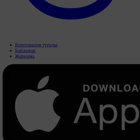
Корпорация туралы
Байланыс
Жарнама