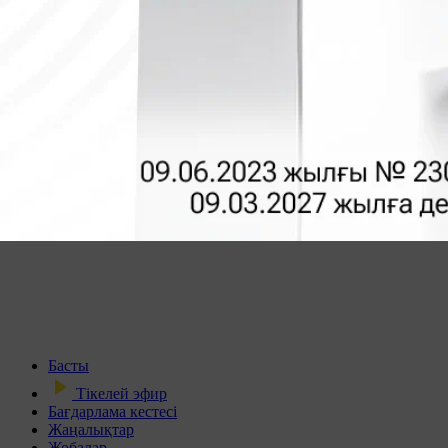
Басты
Тікелей эфир
Бағдарлама кестесі
Жаңалықтар
Жобалар