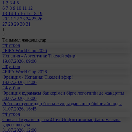
1
2
3
4
5
6
7
8
9
10
11
12
13
14
15
16
17
18
19
20
21
22
23
24
25
26
27
28
29
30
31
1
2
Танымал жаңалықтар
#Футбол
#FIFA World Cup 2026
Испания - Аргентина: Тікелей эфир!
19.07.2026, 09:00
#Футбол
#FIFA World Cup 2026
Франция - Испания: Тікелей эфир!
14.07.2026, 14:00
#Футбол
Франция құрамасы бапкерімен бірге логотипін де жаңартты
30.07.2026, 16:00
Робот-ит турнирдің басты жұлдыздарының біріне айналды
31.07.2026, 16:45
#Футбол
Concacaf құрамындағы 41 ел Инфантиноның бастамасына
қарсы шықты
31.07.2026, 12:00