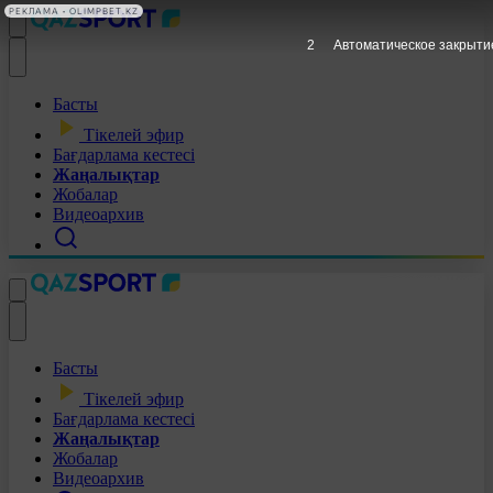
РЕКЛАМА • OLIMPBET.KZ
1
Автоматическое закрыти
Басты
Тікелей эфир
Бағдарлама кестесі
Жаңалықтар
Жобалар
Видеоархив
Басты
Тікелей эфир
Бағдарлама кестесі
Жаңалықтар
Жобалар
Видеоархив