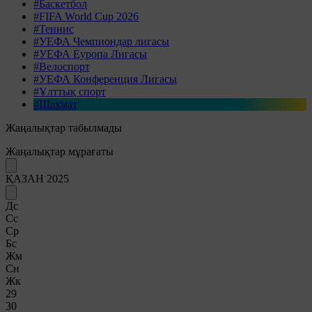
#Баскетбол
#FIFA World Cup 2026
#Теннис
#УЕФА Чемпиондар лигасы
#УЕФА Еуропа Лигасы
#Велоспорт
#УЕФА Конференция Лигасы
#Ұлттық спорт
#Шахмат
Жаңалықтар табылмады
Жаңалықтар мұрағаты
ҚАЗАН 2025
Дс
Сс
Ср
Бс
Жм
Сн
Жк
29
30