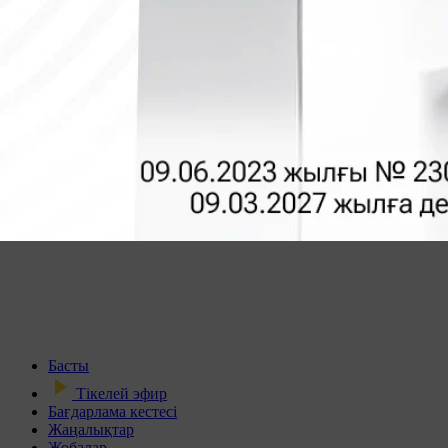
Басты
Тікелей эфир
Бағдарлама кестесі
Жаңалықтар
Жобалар