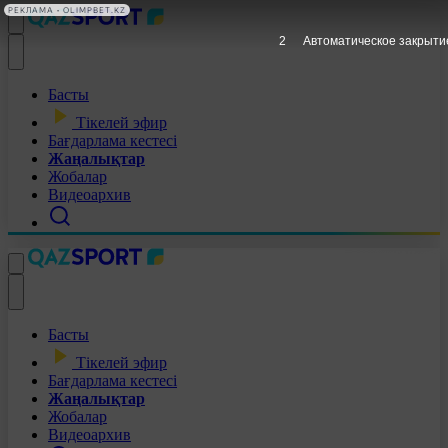
РЕКЛАМА • OLIMPBET.KZ
1
Автоматическое закрыти
Басты
Тікелей эфир
Бағдарлама кестесі
Жаңалықтар
Жобалар
Видеоархив
Басты
Тікелей эфир
Бағдарлама кестесі
Жаңалықтар
Жобалар
Видеоархив