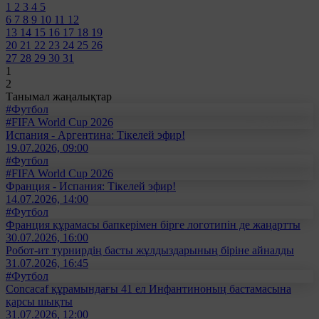
1
2
3
4
5
6
7
8
9
10
11
12
13
14
15
16
17
18
19
20
21
22
23
24
25
26
27
28
29
30
31
1
2
Танымал жаңалықтар
#Футбол
#FIFA World Cup 2026
Испания - Аргентина: Тікелей эфир!
19.07.2026, 09:00
#Футбол
#FIFA World Cup 2026
Франция - Испания: Тікелей эфир!
14.07.2026, 14:00
#Футбол
Франция құрамасы бапкерімен бірге логотипін де жаңартты
30.07.2026, 16:00
Робот-ит турнирдің басты жұлдыздарының біріне айналды
31.07.2026, 16:45
#Футбол
Concacaf құрамындағы 41 ел Инфантиноның бастамасына
қарсы шықты
31.07.2026, 12:00