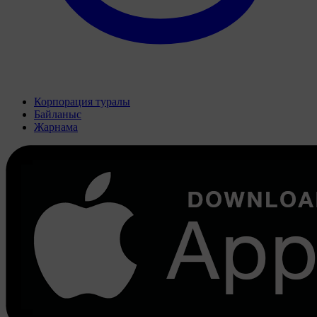
Корпорация туралы
Байланыс
Жарнама