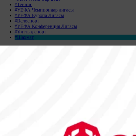
#Теннис
#УЕФА Чемпиондар лигасы
#УЕФА Еуропа Лигасы
#Велоспорт
#УЕФА Конференция Лигасы
#Ұлттық спорт
#Шахмат
Жаңалықтар табылмады
Жаңалықтар мұрағаты
СӘУІР 2026
Дс
Сс
Ср
Бс
Жм
Сн
Жк
30
31
1
2
3
4
5