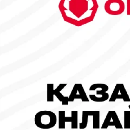
6
7
8
9
10
11
12
13
14
15
16
17
18
19
20
21
22
23
24
25
26
27
28
29
30
1
2
3
Танымал жаңалықтар
#Футбол
#FIFA World Cup 2026
Испания - Аргентина: Тікелей эфир!
19.07.2026, 09:00
#Футбол
#FIFA World Cup 2026
Франция - Испания: Тікелей эфир!
14.07.2026, 14:00
#Футбол
Франция құрамасы бапкерімен бірге логотипін де жаңартты
30.07.2026, 16:00
Робот-ит турнирдің басты жұлдыздарының біріне айналды
31.07.2026, 16:45
#Футбол
Concacaf құрамындағы 41 ел Инфантиноның бастамасына қар
31.07.2026, 12:00
Франция – Англия: Тікелей эфир!