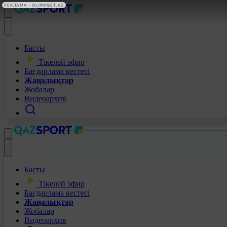
РЕКЛАМА • OLIMPBET.KZ
Басты
Тікелей эфир
Бағдарлама кестесі
Жаңалықтар
Жобалар
Видеоархив
Басты
Тікелей эфир
Бағдарлама кестесі
Жаңалықтар
Жобалар
Видеоархив