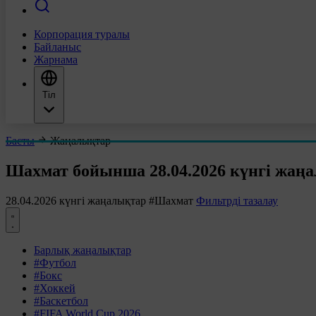
Корпорация туралы
Байланыс
Жарнама
Тіл
Басты
Жаңалықтар
Шахмат бойынша 28.04.2026 күнгі жаң
28.04.2026 күнгі жаңалықтар
#Шахмат
Фильтрді тазалау
Барлық жаңалықтар
#Футбол
#Бокс
#Хоккей
#Баскетбол
#FIFA World Cup 2026