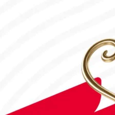
18.07.2026, 10:00
#Футбол
#FIFA World Cup 2026
Англия - Аргентина: Тікелей эфир!
15.07.2026, 16:00
#Футбол
Дастан Сәтбаев «Челси» сапындағы алғашқы голын соқты!
28.07.2026, 16:50
#Футбол
Астанада Paris Saint-Germain Academy ашылады!
04.08.2026, 16:40
#Футбол
#FIFA World Cup 2026
Франция - Англия: Тікелей эфир!
18.07.2026, 10:10