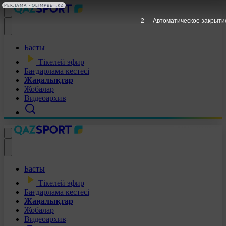
РЕКЛАМА • OLIMPBET.KZ
1
Автоматическое закрыти
Басты
Тікелей эфир
Бағдарлама кестесі
Жаңалықтар
Жобалар
Видеоархив
Басты
Тікелей эфир
Бағдарлама кестесі
Жаңалықтар
Жобалар
Видеоархив