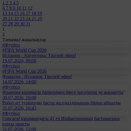
1
2
3
4
5
6
7
8
9
10
11
12
13
14
15
16
17
18
19
20
21
22
23
24
25
26
27
28
29
30
31
1
2
Танымал жаңалықтар
#Футбол
#FIFA World Cup 2026
Испания - Аргентина: Тікелей эфир!
19.07.2026, 09:00
#Футбол
#FIFA World Cup 2026
Франция - Испания: Тікелей эфир!
14.07.2026, 14:00
#Футбол
Франция құрамасы бапкерімен бірге логотипін де жаңартты
30.07.2026, 16:00
Робот-ит турнирдің басты жұлдыздарының біріне айналды
31.07.2026, 16:45
#Футбол
Concacaf құрамындағы 41 ел Инфантиноның бастамасына
қарсы шықты
31.07.2026, 12:00