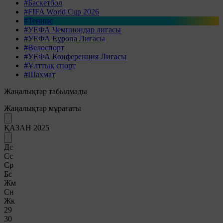
#Баскетбол
#FIFA World Cup 2026
#Теннис
#УЕФА Чемпиондар лигасы
#УЕФА Еуропа Лигасы
#Велоспорт
#УЕФА Конференция Лигасы
#Ұлттық спорт
#Шахмат
Жаңалықтар табылмады
Жаңалықтар мұрағаты
ҚАЗАН 2025
Дс
Сс
Ср
Бс
Жм
Сн
Жк
29
30