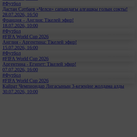
#Футбол
Дастан Сәтбаев «Челси» сапындағы алғашқы голын соқты!
28.07.2026, 16:50
Франция – Англия: Тікелей эфир!
18.07.2026, 10:00
#Футбол
#FIFA World Cup 2026
Англия - Аргентина: Тікелей эфир!
15.07.2026, 16:00
#Футбол
#FIFA World Cup 2026
Аргентина - Египет: Тікелей эфир!
07.07.2026, 16:00
#Футбол
#FIFA World Cup 2026
Қайрат Чемпиондар Лигасының 3-кезеңіне жолдама алды
30.07.2026, 10:00