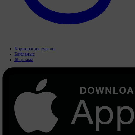
Корпорация туралы
Байланыс
Жарнама