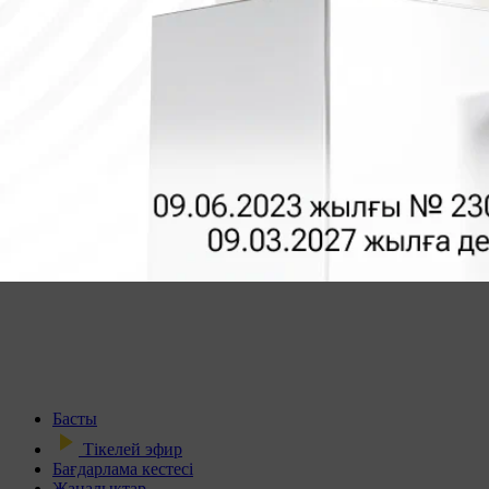
Басты
Тікелей эфир
Бағдарлама кестесі
Жаңалықтар