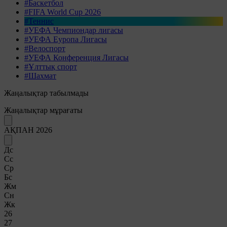
#Баскетбол
#FIFA World Cup 2026
#Теннис
#УЕФА Чемпиондар лигасы
#УЕФА Еуропа Лигасы
#Велоспорт
#УЕФА Конференция Лигасы
#Ұлттық спорт
#Шахмат
Жаңалықтар табылмады
Жаңалықтар мұрағаты
АҚПАН 2026
Дс
Сс
Ср
Бс
Жм
Сн
Жк
26
27