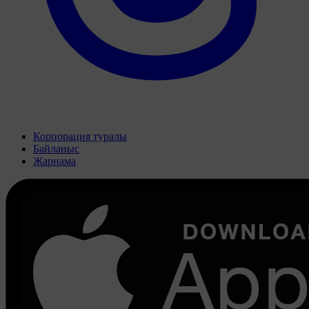
Корпорация туралы
Байланыс
Жарнама