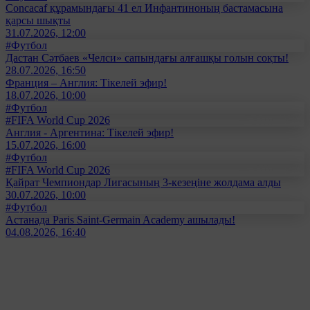
Concacaf құрамындағы 41 ел Инфантиноның бастамасына
қарсы шықты
31.07.2026, 12:00
#Футбол
Дастан Сәтбаев «Челси» сапындағы алғашқы голын соқты!
28.07.2026, 16:50
Франция – Англия: Тікелей эфир!
18.07.2026, 10:00
#Футбол
#FIFA World Cup 2026
Англия - Аргентина: Тікелей эфир!
15.07.2026, 16:00
#Футбол
#FIFA World Cup 2026
Қайрат Чемпиондар Лигасының 3-кезеңіне жолдама алды
30.07.2026, 10:00
#Футбол
Астанада Paris Saint-Germain Academy ашылады!
04.08.2026, 16:40