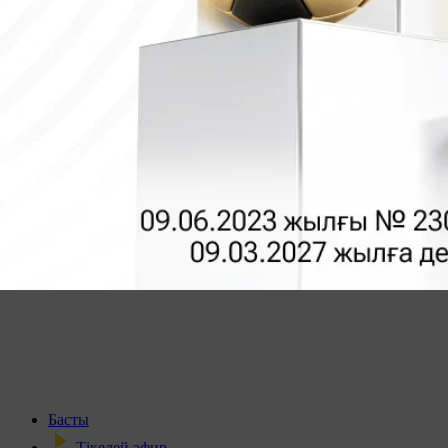
Басты
Тікелей эфир