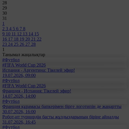
28
29
30
31
1
2
3
4
5
6
7
8
9
10
11
12
13
14
15
16
17
18
19
20
21
22
23
24
25
26
27
28
1
Танымал жаңалықтар
#Футбол
#FIFA World Cup 2026
Испания - Аргентина: Тікелей эфир!
19.07.2026, 09:00
#Футбол
#FIFA World Cup 2026
Франция - Испания: Тікелей эфир!
14.07.2026, 14:00
#Футбол
Франция құрамасы бапкерімен бірге логотипін де жаңартты
30.07.2026, 16:00
Робот-ит турнирдің басты жұлдыздарының біріне айналды
31.07.2026, 16:45
#Футбол