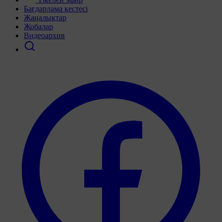
Бағдарлама кестесі
Жаңалықтар
Жобалар
Видеоархив