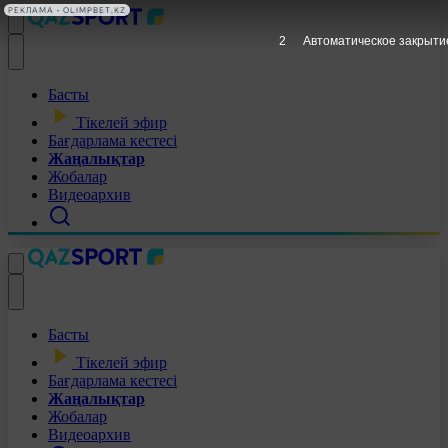
РЕКЛАМА • OLIMPBET.KZ
1
Автоматическое закрыти
Басты
Тікелей эфир
Бағдарлама кестесі
Жаңалықтар
Жобалар
Видеоархив
Басты
Тікелей эфир
Бағдарлама кестесі
Жаңалықтар
Жобалар
Видеоархив