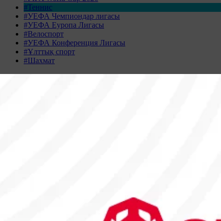
#Теннис
#УЕФА Чемпиондар лигасы
#УЕФА Еуропа Лигасы
#Велоспорт
#УЕФА Конференция Лигасы
#Ұлттық спорт
#Шахмат
Жаңалықтар табылмады
Жаңалықтар мұрағаты
АҚПАН 2026
Дс
Сс
Ср
Бс
Жм
Сн
Жк
26
27
28