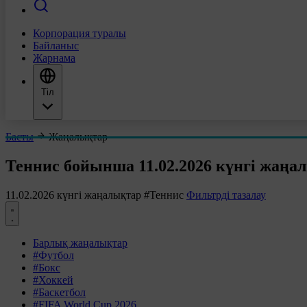
Корпорация туралы
Байланыс
Жарнама
Тіл
Басты
Жаңалықтар
Теннис бойынша 11.02.2026 күнгі жаңа
11.02.2026 күнгі жаңалықтар
#Теннис
Фильтрді тазалау
Барлық жаңалықтар
#Футбол
#Бокс
#Хоккей
#Баскетбол
#FIFA World Cup 2026