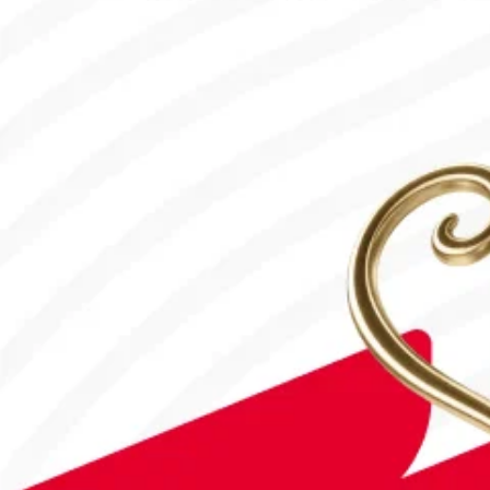
31.07.2026, 12:00
#Футбол
Дастан Сәтбаев «Челси» сапындағы алғашқы голын соқты!
28.07.2026, 16:50
Франция – Англия: Тікелей эфир!
18.07.2026, 10:00
#Футбол
#FIFA World Cup 2026
Англия - Аргентина: Тікелей эфир!
15.07.2026, 16:00
#Футбол
#FIFA World Cup 2026
Қайрат Чемпиондар Лигасының 3-кезеңіне жолдама алды
30.07.2026, 10:00
#Футбол
Астанада Paris Saint-Germain Academy ашылады!
04.08.2026, 16:40