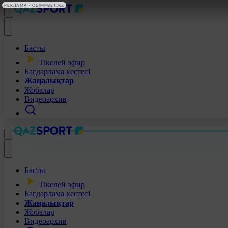
РЕКЛАМА • OLIMPBET.KZ
Басты
Тікелей эфир
Бағдарлама кестесі
Жаңалықтар
Жобалар
Видеоархив
Басты
Тікелей эфир
Бағдарлама кестесі
Жаңалықтар
Жобалар
Видеоархив