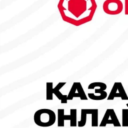
29
30
31
1
2
3
4
5
6
7
8
9
10
11
12
13
14
15
16
17
18
19
20
21
22
23
24
25
26
27
28
1
Танымал жаңалықтар
#Футбол
#FIFA World Cup 2026
Испания - Аргентина: Тікелей эфир!
19.07.2026, 09:00
#Футбол
#FIFA World Cup 2026
Франция - Испания: Тікелей эфир!
14.07.2026, 14:00
#Футбол
Франция құрамасы бапкерімен бірге логотипін де жаңартты
30.07.2026, 16:00
Робот-ит турнирдің басты жұлдыздарының біріне айналды
31.07.2026, 16:45
#Футбол
Concacaf құрамындағы 41 ел Инфантиноның бастамасына қар