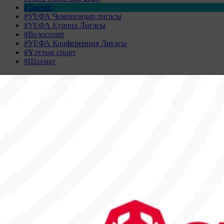
#Теннис
#УЕФА Чемпиондар лигасы
#УЕФА Еуропа Лигасы
#Велоспорт
#УЕФА Конференция Лигасы
#Ұлттық спорт
#Шахмат
Жаңалықтар табылмады
Жаңалықтар мұрағаты
АҚПАН 2026
Дс
Сс
Ср
Бс
Жм
Сн
Жк
26
27
28