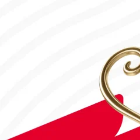
31.07.2026, 12:00
#Футбол
Дастан Сәтбаев «Челси» сапындағы алғашқы голын соқты!
28.07.2026, 16:50
Франция – Англия: Тікелей эфир!
18.07.2026, 10:00
#Футбол
#FIFA World Cup 2026
Англия - Аргентина: Тікелей эфир!
15.07.2026, 16:00
#Футбол
#FIFA World Cup 2026
Қайрат Чемпиондар Лигасының 3-кезеңіне жолдама алды
30.07.2026, 10:00
#Футбол
Астанада Paris Saint-Germain Academy ашылады!
04.08.2026, 16:40