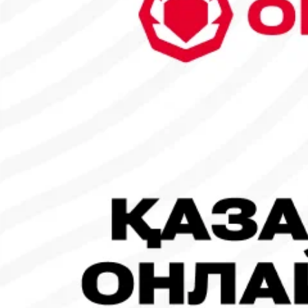
29
30
31
1
2
3
4
5
6
7
8
9
10
11
12
13
14
15
16
17
18
19
20
21
22
23
24
25
26
27
28
1
Танымал жаңалықтар
#Футбол
#FIFA World Cup 2026
Испания - Аргентина: Тікелей эфир!
19.07.2026, 09:00
#Футбол
#FIFA World Cup 2026
Франция - Испания: Тікелей эфир!
14.07.2026, 14:00
#Футбол
Франция құрамасы бапкерімен бірге логотипін де жаңартты
30.07.2026, 16:00
Робот-ит турнирдің басты жұлдыздарының біріне айналды
31.07.2026, 16:45
#Футбол
Concacaf құрамындағы 41 ел Инфантиноның бастамасына қар