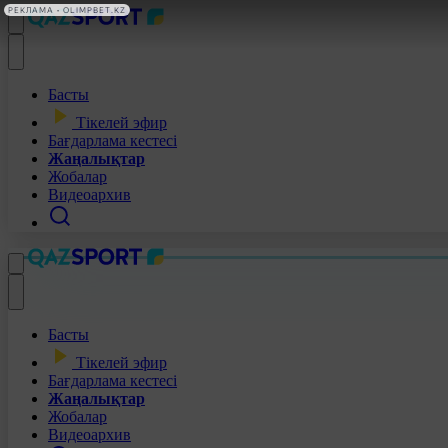
РЕКЛАМА • OLIMPBET.KZ
Басты
Тікелей эфир
Бағдарлама кестесі
Жаңалықтар
Жобалар
Видеоархив
Басты
Тікелей эфир
Бағдарлама кестесі
Жаңалықтар
Жобалар
Видеоархив