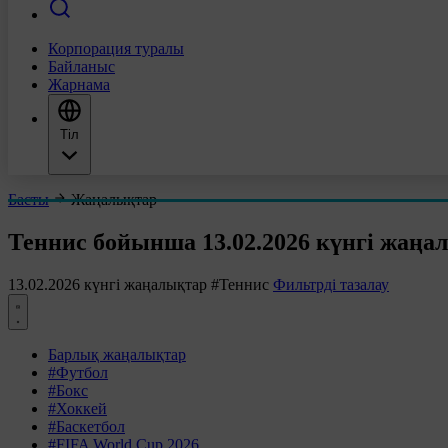
Корпорация туралы
Байланыс
Жарнама
Тіл
Басты
Жаңалықтар
Теннис бойынша 13.02.2026 күнгі жаңа
13.02.2026 күнгі жаңалықтар
#Теннис
Фильтрді тазалау
Барлық жаңалықтар
#Футбол
#Бокс
#Хоккей
#Баскетбол
#FIFA World Cup 2026