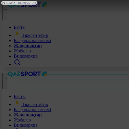
РЕКЛАМА • OLIMPBET.KZ
Басты
Тікелей эфир
Бағдарлама кестесі
Жаңалықтар
Жобалар
Видеоархив
Басты
Тікелей эфир
Бағдарлама кестесі
Жаңалықтар
Жобалар
Видеоархив