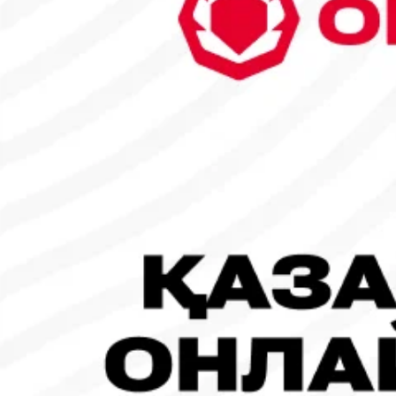
29
30
31
1
2
3
4
5
6
7
8
9
10
11
12
13
14
15
16
17
18
19
20
21
22
23
24
25
26
27
28
1
Танымал жаңалықтар
#Футбол
#FIFA World Cup 2026
Испания - Аргентина: Тікелей эфир!
19.07.2026, 09:00
#Футбол
#FIFA World Cup 2026
Франция - Испания: Тікелей эфир!
14.07.2026, 14:00
#Футбол
Франция құрамасы бапкерімен бірге логотипін де жаңартты
30.07.2026, 16:00
Робот-ит турнирдің басты жұлдыздарының біріне айналды
31.07.2026, 16:45
#Футбол
Concacaf құрамындағы 41 ел Инфантиноның бастамасына қар