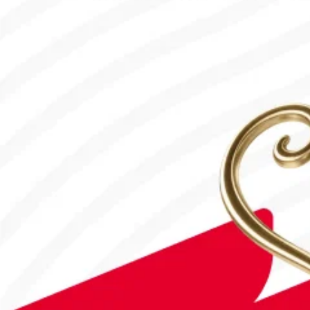
31.07.2026, 12:00
#Футбол
Дастан Сәтбаев «Челси» сапындағы алғашқы голын соқты!
28.07.2026, 16:50
Франция – Англия: Тікелей эфир!
18.07.2026, 10:00
#Футбол
#FIFA World Cup 2026
Англия - Аргентина: Тікелей эфир!
15.07.2026, 16:00
#Футбол
#FIFA World Cup 2026
Қайрат Чемпиондар Лигасының 3-кезеңіне жолдама алды
30.07.2026, 10:00
#Футбол
Астанада Paris Saint-Germain Academy ашылады!
04.08.2026, 16:40