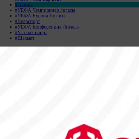
#Теннис
#УЕФА Чемпиондар лигасы
#УЕФА Еуропа Лигасы
#Велоспорт
#УЕФА Конференция Лигасы
#Ұлттық спорт
#Шахмат
Жаңалықтар табылмады
Жаңалықтар мұрағаты
АҚПАН 2026
Дс
Сс
Ср
Бс
Жм
Сн
Жк
26
27
28