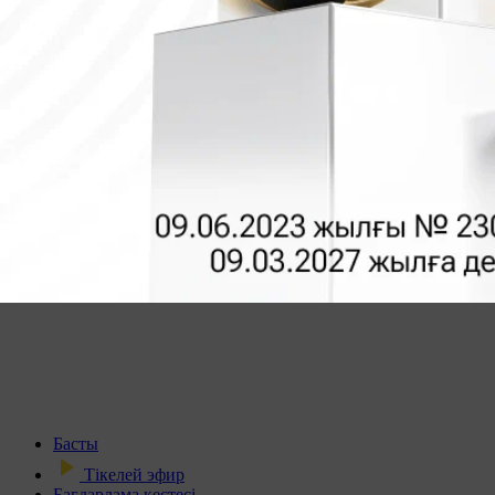
Басты
Тікелей эфир
Бағдарлама кестесі