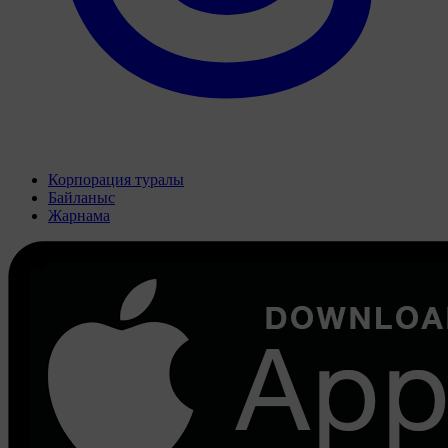
Корпорация туралы
Байланыс
Жарнама