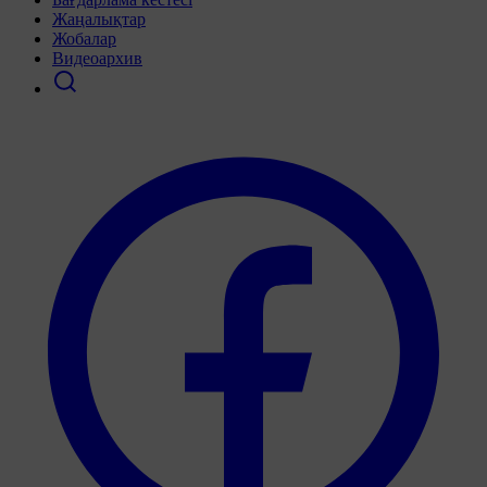
Жаңалықтар
Жобалар
Видеоархив