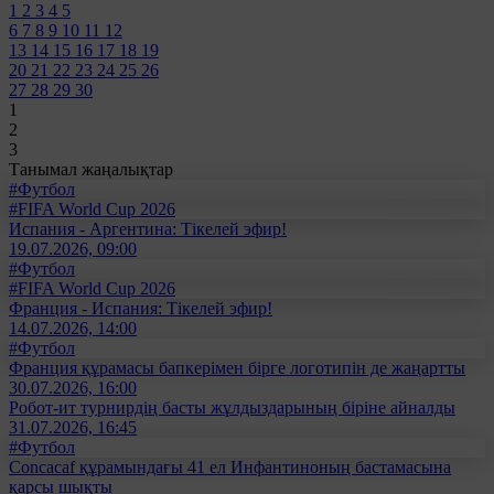
1
2
3
4
5
6
7
8
9
10
11
12
13
14
15
16
17
18
19
20
21
22
23
24
25
26
27
28
29
30
1
2
3
Танымал жаңалықтар
#Футбол
#FIFA World Cup 2026
Испания - Аргентина: Тікелей эфир!
19.07.2026, 09:00
#Футбол
#FIFA World Cup 2026
Франция - Испания: Тікелей эфир!
14.07.2026, 14:00
#Футбол
Франция құрамасы бапкерімен бірге логотипін де жаңартты
30.07.2026, 16:00
Робот-ит турнирдің басты жұлдыздарының біріне айналды
31.07.2026, 16:45
#Футбол
Concacaf құрамындағы 41 ел Инфантиноның бастамасына
қарсы шықты