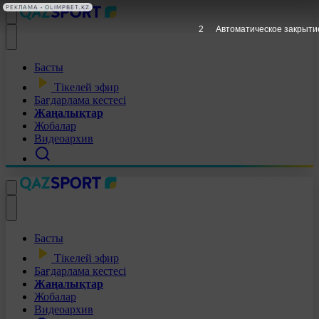
РЕКЛАМА • OLIMPBET.KZ
1
Автоматическое закрыти
Басты
Тікелей эфир
Бағдарлама кестесі
Жаңалықтар
Жобалар
Видеоархив
Басты
Тікелей эфир
Бағдарлама кестесі
Жаңалықтар
Жобалар
Видеоархив