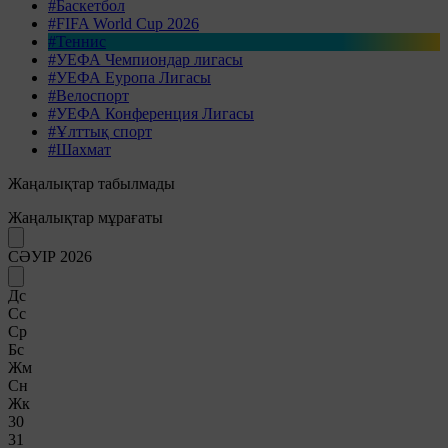
#Баскетбол
#FIFA World Cup 2026
#Теннис
#УЕФА Чемпиондар лигасы
#УЕФА Еуропа Лигасы
#Велоспорт
#УЕФА Конференция Лигасы
#Ұлттық спорт
#Шахмат
Жаңалықтар табылмады
Жаңалықтар мұрағаты
СӘУІР 2026
Дс
Сс
Ср
Бс
Жм
Сн
Жк
30
31